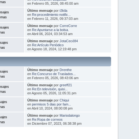
emas
en Febrero 05, 2026, 08:45:00 am
Último mensaje
por
t3kila
nsajes
en
Re:procedimiento notific...
emas
en Febrero 11, 2026, 09:37:03 am
Último mensaje
por
CorreCorre
nsajes
en
Re:Apuntarse a la bolsa.
mas
en Abril 06, 2024, 03:34:53 am
Último mensaje
por
JotaCecé84
sajes
en
Re:Artículo Periódico
mas
en Agosto 18, 2024, 12:19:48 pm
Último mensaje
por
Drenthe
sajes
en
Re:Concurso de Traslados...
mas
en Febrero 05, 2026, 08:43:06 am
Último mensaje
por
greeff21
nsajes
en
Re:En televisión, quisi...
emas
en Agosto 05, 2026, 11:05:31 pm
Último mensaje
por
Chiqui
sajes
en
permisos 5 dias por fam...
mas
en Abril 10, 2024, 08:00:08 pm
Último mensaje
por
Mariodalongo
sajes
en
Re:Ropa de correos
mas
en Diciembre 07, 2023, 06:38:38 pm