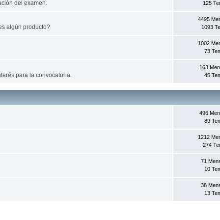
ación del examen.
125 T
4495 Me
es algún producto?
1093 T
1002 Me
73 Te
163 Men
terés para la convocatoria.
45 Te
496 Men
89 Te
1212 Me
274 T
71 Men
10 Te
38 Men
13 Te