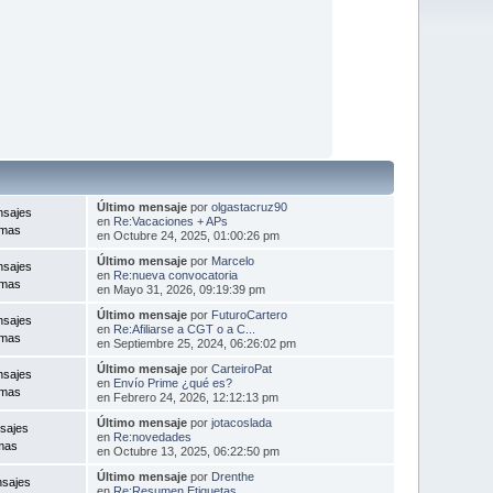
Último mensaje
por
olgastacruz90
nsajes
en
Re:Vacaciones + APs
emas
en Octubre 24, 2025, 01:00:26 pm
Último mensaje
por
Marcelo
nsajes
en
Re:nueva convocatoria
emas
en Mayo 31, 2026, 09:19:39 pm
Último mensaje
por
FuturoCartero
nsajes
en
Re:Afiliarse a CGT o a C...
emas
en Septiembre 25, 2024, 06:26:02 pm
Último mensaje
por
CarteiroPat
nsajes
en
Envío Prime ¿qué es?
emas
en Febrero 24, 2026, 12:12:13 pm
Último mensaje
por
jotacoslada
sajes
en
Re:novedades
mas
en Octubre 13, 2025, 06:22:50 pm
Último mensaje
por
Drenthe
nsajes
en
Re:Resumen Etiquetas