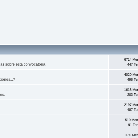
6714 Me
as sobre esta convocatoria.
447 T
4020 Me
iones...?
498 T
1616 Me
es.
203 T
2197 Me
487 T
510 Men
91 Te
1130 Me