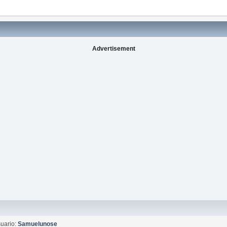
Advertisement
uario:
Samuelunose