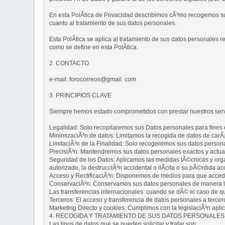
En esta PolÃ­tica de Privacidad describimos cÃ³mo recogemos 
cuanto al tratamiento de sus datos personales.
Esta PolÃ­tica se aplica al tratamiento de sus datos personales 
como se define en esta PolÃ­tica.
2. CONTACTO
e-mail: forocorreos@gmail. com
3. PRINCIPIOS CLAVE
Siempre hemos estado comprometidos con prestar nuestros servici
Legalidad: Solo recopilaremos sus Datos personales para fines es
MinimizaciÃ³n de datos: Limitamos la recogida de datos de carÃ¡c
LimitaciÃ³n de la Finalidad: Solo recogeremos sus datos persona
PrecisiÃ³n: Mantendremos sus datos personales exactos y actua
Seguridad de los Datos: Aplicamos las medidas tÃ©cnicas y orga
autorizado, la destrucciÃ³n accidental o ilÃ­cita o su pÃ©rdida acc
Acceso y RectificaciÃ³n: Disponemos de medios para que acceda
ConservaciÃ³n: Conservamos sus datos personales de manera lega
Las transferencias internacionales: cuando se dÃ© el caso de 
Terceros: El acceso y transferencia de datos personales a terce
Marketing Directo y cookies: Cumplimos con la legislaciÃ³n apli
4. RECOGIDA Y TRATAMIENTO DE SUS DATOS PERSONALES
Las tipos de datos que se pueden solicitar y tratar son: