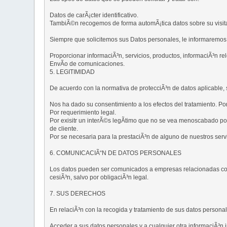
Datos de carÃ¡cter identificativo.
TambiÃ©n recogemos de forma automÃ¡tica datos sobre su visita 
Siempre que solicitemos sus Datos personales, le informaremos
Proporcionar informaciÃ³n, servicios, productos, informaciÃ³n re
EnvÃ­o de comunicaciones.
5. LEGITIMIDAD
De acuerdo con la normativa de protecciÃ³n de datos aplicable,
Nos ha dado su consentimiento a los efectos del tratamiento. Po
Por requerimiento legal.
Por exisitr un interÃ©s legÃ­timo que no se vea menoscabado por
de cliente.
Por se necesaria para la prestaciÃ³n de alguno de nuestros servi
6. COMUNICACIÃ“N DE DATOS PERSONALES
Los datos pueden ser comunicados a empresas relacionadas con 
cesiÃ³n, salvo por obligaciÃ³n legal.
7. SUS DERECHOS
En relaciÃ³n con la recogida y tratamiento de sus datos person
Acceder a sus datos personales y a cualquier otra informaciÃ³n 