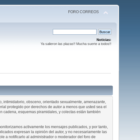
FORO CORREOS
Noticias:
Ya salieron las plazas!! Mucha suerte a todos!!
dio, intimidatorio, obsceno, orientado sexualmente, amenazante,
terial protegido por derechos de autor a menos que usted sea el
s en cadena, esquemas piramidales, y colectas están también
 monitorizamos activamente los mensajes publicados, y por tanto,
licados expresan la opinión del autor, y no necesariamente las
ble a notificarlo al administrador o moderador del foro de