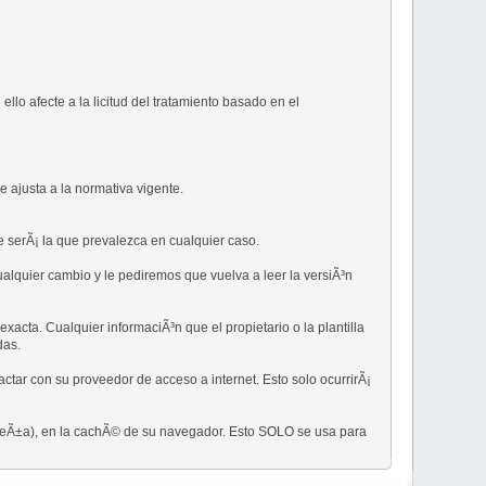
llo afecte a la licitud del tratamiento basado en el
se ajusta a la normativa vigente.
ue serÃ¡ la que prevalezca en cualquier caso.
ualquier cambio y le pediremos que vuelva a leer la versiÃ³n
xacta. Cualquier informaciÃ³n que el propietario o la plantilla
das.
tar con su proveedor de acceso a internet. Esto solo ocurrirÃ¡
aseÃ±a), en la cachÃ© de su navegador. Esto SOLO se usa para