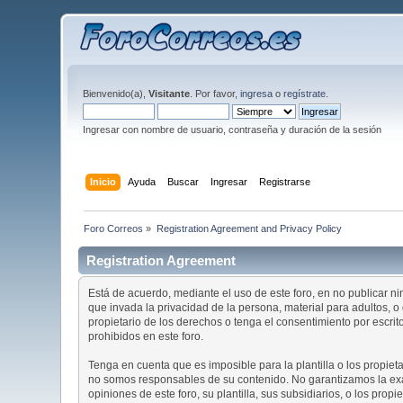
Bienvenido(a),
Visitante
. Por favor,
ingresa
o
regístrate
.
Ingresar con nombre de usuario, contraseña y duración de la sesión
Inicio
Ayuda
Buscar
Ingresar
Registrarse
Foro Correos
»
Registration Agreement and Privacy Policy
Registration Agreement
Está de acuerdo, mediante el uso de este foro, en no publicar ni
que invada la privacidad de la persona, material para adultos, 
propietario de los derechos o tenga el consentimiento por escri
prohibidos en este foro.
Tenga en cuenta que es imposible para la plantilla o los propiet
no somos responsables de su contenido. No garantizamos la exac
opiniones de este foro, su plantilla, sus subsidiarios, o los pro