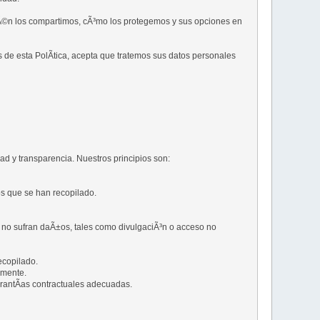
Ã©n los compartimos, cÃ³mo los protegemos y sus opciones en
s de esta PolÃ­tica, acepta que tratemos sus datos personales
ad y transparencia. Nuestros principios son:
os que se han recopilado.
 no sufran daÃ±os, tales como divulgaciÃ³n o acceso no
ecopilado.
amente.
arantÃ­as contractuales adecuadas.