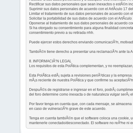
Rectificar sus datos personales que sean inexactos o estÃ©n in
Suprimir sus datos personales de acuerdo con el ArtÃ­culo 17 d
Limitar el tratamiento de sus datos personales de acuerdo con e
Solicitar la portabilidad de sus datos de acuerdo con el ArtÃ­cul
Oponerse al tratamiento de sus datos personales de acuerdo con
Si ha otorgado su consentimiento para alguna finalidad concreta,
consentimiento previo a su retirada rrhh.
Puede ejercer estos derechos enviando comunicaciÃ³n, motivad
TambiÃ©n tiene derecho a presentar una reclamaciÃ³n ante la A
8. INFORMACIÃ“N LEGAL
Los requisitos de esta PolÃ­tica complementan, y no reemplazan, 
Esta PolÃ­tica estÃ¡ sujeta a revisiones periÃ³dicas y la empre
mÃ¡s reciente de nuestra PolÃ­tica y que confirme su aceptaciÃ³n
DespuÃ©s de registrarse e ingresar en el foro, podrÃ¡ cumplimenta
del foro determine como inexacta o de naturaleza vulgar serÃ¡ e
Por favor tenga en cuenta que, con cada mensaje, se almacena su
en caso de vulneraciÃ³n grave de este acuerdo.
Tenga en cuenta tambiÃ©n que el software coloca una cookie, u
mantenerle conectado/desconectado. El software no reÃºne ni en