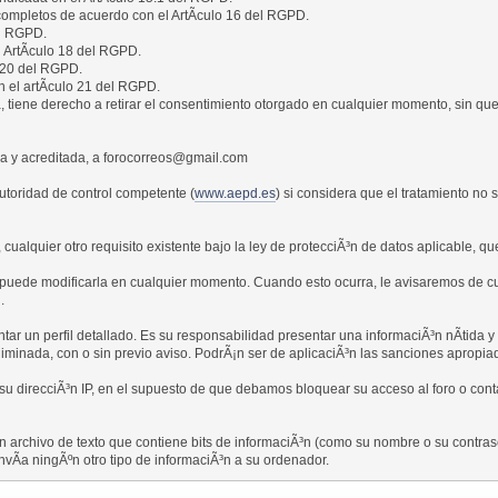
completos de acuerdo con el ArtÃ­culo 16 del RGPD.
el RGPD.
l ArtÃ­culo 18 del RGPD.
o 20 del RGPD.
 el artÃ­culo 21 del RGPD.
 tiene derecho a retirar el consentimiento otorgado en cualquier momento, sin que e
a y acreditada, a forocorreos@gmail.com
utoridad de control competente (
www.aepd.es
) si considera que el tratamiento no 
cualquier otro requisito existente bajo la ley de protecciÃ³n de datos aplicable, q
sa puede modificarla en cualquier momento. Cuando esto ocurra, le avisaremos de c
.
r un perfil detallado. Es su responsabilidad presentar una informaciÃ³n nÃ­tida y e
liminada, con o sin previo aviso. PodrÃ¡n ser de aplicaciÃ³n las sanciones apropia
 direcciÃ³n IP, en el supuesto de que debamos bloquear su acceso al foro o contac
n archivo de texto que contiene bits de informaciÃ³n (como su nombre o su contr
vÃ­a ningÃºn otro tipo de informaciÃ³n a su ordenador.