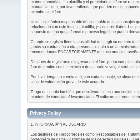
manera inmediata. La plantilla y el propietario del foro se rese
manual, así que, por favor entienda que pueden no ser capaces de
miembros del foro.
Usted es el único responsable del contenido de los mensajes que
relacionado con este foro, su plantilla, y sus subsidiarios. Los 
supuesto de una queja formal o proceso legal que pueda derivar
Cuando se registra tiene la posibilidad de elegir su nombre de
jamás su contraseña a otra persona excepto a un administrador,
recomendamos ENCARECIDAMENTE que use una contraseña comple
Después de registrarse e ingresar en el foro, podrá cumplimentar 
foro determine como inexacta o de naturaleza vulgar será elimin
Por favor tenga en cuenta que, con cada mensaje, se almacena su
caso de vulneración grave de este acuerdo.
Tenga en cuenta también que el software coloca una cookie, un 
mantenerle conectado/desconectado. El software no reúne ni env
Privacy Policy
1. INFORMACIÃ“N AL USUARIO
Los gestores de Forocorreos.es como Responsables del Tratamien
protecciÃ³n de datos y garantÃ­a de los derechos digitales (LOPD