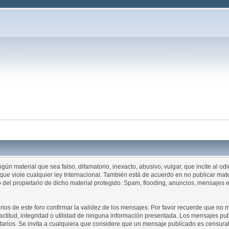
ngún material que sea falso, difamatorio, inexacto, abusivo, vulgar, que incite al o
o que viole cualquier ley Internacional. También está de acuerdo en no publicar ma
to del propietario de dicho material protegido. Spam, flooding, anuncios, mensaje
arios de este foro confirmar la validez de los mensajes. Por favor recuerde que no
titud, integridad o utilidad de ninguna información presentada. Los mensajes pub
pietarios. Se invita a cualquiera que considere que un mensaje publicado es censura