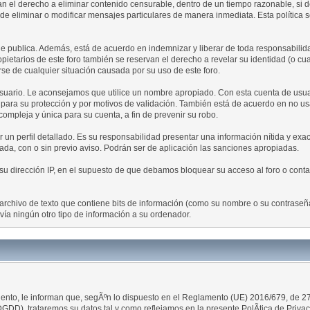
rvan el derecho a eliminar contenido censurable, dentro de un tiempo razonable, si
 eliminar o modificar mensajes particulares de manera inmediata. Esta política se 
 publica. Además, está de acuerdo en indemnizar y liberar de toda responsabilidad 
propietarios de este foro también se reservan el derecho a revelar su identidad (o c
se de cualquier situación causada por su uso de este foro.
 usuario. Le aconsejamos que utilice un nombre apropiado. Con esta cuenta de usua
 para su protección y por motivos de validación. También está de acuerdo en no 
ja y única para su cuenta, a fin de prevenir su robo.
un perfil detallado. Es su responsabilidad presentar una información nítida y exacta
ada, con o sin previo aviso. Podrán ser de aplicación las sanciones apropiadas.
 dirección IP, en el supuesto de que debamos bloquear su acceso al foro o contac
archivo de texto que contiene bits de información (como su nombre o su contrase
ía ningún otro tipo de información a su ordenador.
to, le informan que, segÃºn lo dispuesto en el Reglamento (UE) 2016/679, de 27 d
GDD), trataremos su datos tal y como reflejamos en la presente PolÃ­tica de Privac