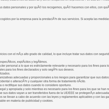
sus datos personales y por quÃ© los recogemos, quÃ© hacemos con ellos, con qui
recogidos por la empresa para la prestaciÃ³n de sus servicios. Si acepta las medida
os con el mÃ¡s alto grado de calidad, lo que incluye tratar sus datos con segurid
pecÃ­ficos, explÃ­citos y legÃ­timos.
ter personal a lo que es estrictamente relevante y necesario para los fines para l
les para los fines declarados y solo segÃºn sus deseos.
lizados.
nizativas adecuadas y proporcionales a los riesgos para garantizar que sus datos
idental o alteraciÃ³n y cualquier otra forma de tratamiento ilÃ­cito.
 o rectifique sus datos cuando lo considere oportuno.
l y apropiada y solo mientras es necesario para los fines para los que se han r
que sus datos vayan a ser transferidos fuera de la UE/EEE se protegerÃ¡n adecuad
ros se llevan a cabo de acuerdo con las leyes y reglamentos aplicables y con las g
cable en materia de publicidad y cookies.