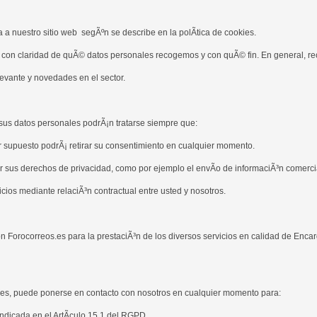
a nuestro sitio web segÃºn se describe en la polÃ­tica de cookies.
 con claridad de quÃ© datos personales recogemos y con quÃ© fin. En general, re
levante y novedades en el sector.
 sus datos personales podrÃ¡n tratarse siempre que:
r supuesto podrÃ¡ retirar su consentimiento en cualquier momento.
 sus derechos de privacidad, como por ejemplo el envÃ­o de informaciÃ³n comercial
cios mediante relaciÃ³n contractual entre usted y nosotros.
Forocorreos.es para la prestaciÃ³n de los diversos servicios en calidad de Enca
ales, puede ponerse en contacto con nosotros en cualquier momento para:
indicada en el ArtÃ­culo 15.1 del RGPD.