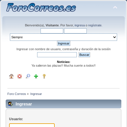
Bienvenido(a),
Visitante
. Por favor,
ingresa
o
regístrate
.
Ingresar con nombre de usuario, contraseña y duración de la sesión
Noticias:
Ya salieron las plazas!! Mucha suerte a todos!!
Foro Correos
»
Ingresar
Ingresar
Usuario: