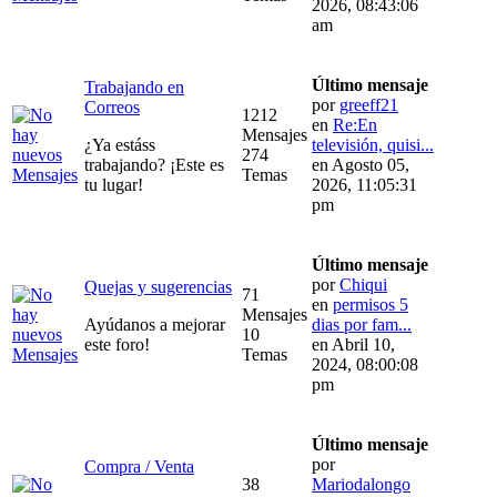
2026, 08:43:06
am
Último mensaje
Trabajando en
por
greeff21
Correos
1212
en
Re:En
Mensajes
¿Ya estáss
televisión, quisi...
274
trabajando? ¡Este es
en Agosto 05,
Temas
tu lugar!
2026, 11:05:31
pm
Último mensaje
por
Chiqui
Quejas y sugerencias
71
en
permisos 5
Mensajes
Ayúdanos a mejorar
dias por fam...
10
este foro!
en Abril 10,
Temas
2024, 08:00:08
pm
Último mensaje
por
Compra / Venta
38
Mariodalongo