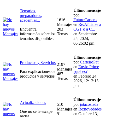
Último mensaje
Temarios,
por
preparadores,
1616
FuturoCartero
academias...
Mensajes
en
Re:Afiliarse a
Encuentra
203
CGT o a C...
información sobre los
Temas
en Septiembre
temarios disponibles.
25, 2024,
06:26:02 pm
Último mensaje
por
CarteiroPat
Productos y Servicios
2197
en
Envío Prime
Mensajes
Para explicaciones de
¿qué es?
487
productos y servicios
en Febrero 24,
Temas
2026, 12:12:13
pm
Último mensaje
Actualizaciones
510
por
jotacoslada
Mensajes
en
Re:novedades
Que no se te escape
91
en Octubre 13,
nada!