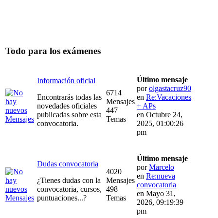
Todo para los exámenes
Último mensaje
Información oficial
por
olgastacruz90
6714
Encontrarás todas las
en
Re:Vacaciones
Mensajes
novedades oficiales
+ APs
447
publicadas sobre esta
en Octubre 24,
Temas
convocatoria.
2025, 01:00:26
pm
Último mensaje
Dudas convocatoria
por
Marcelo
4020
en
Re:nueva
¿Tienes dudas con la
Mensajes
convocatoria
convocatoria, cursos,
498
en Mayo 31,
puntuaciones...?
Temas
2026, 09:19:39
pm