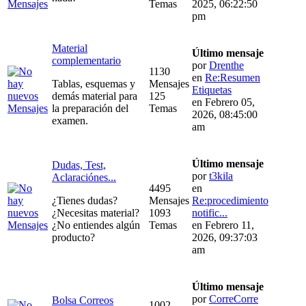
Temas
2025, 06:22:50
pm
Material
Último mensaje
complementario
por
Drenthe
1130
en
Re:Resumen
Tablas, esquemas y
Mensajes
Etiquetas
demás material para
125
en Febrero 05,
la preparación del
Temas
2026, 08:45:00
examen.
am
Último mensaje
Dudas, Test,
por
t3kila
Aclaraciónes...
4495
en
¿Tienes dudas?
Mensajes
Re:procedimiento
¿Necesitas material?
1093
notific...
¿No entiendes algún
Temas
en Febrero 11,
producto?
2026, 09:37:03
am
Último mensaje
por
CorreCorre
Bolsa Correos
1002