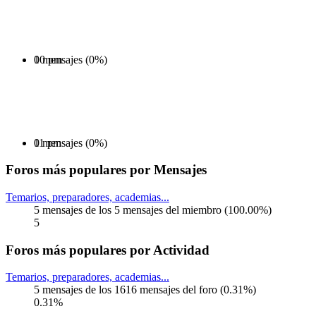
0 mensajes (0%)
10 pm
0 mensajes (0%)
11 pm
Foros más populares por Mensajes
Temarios, preparadores, academias...
5 mensajes de los 5 mensajes del miembro (100.00%)
5
Foros más populares por Actividad
Temarios, preparadores, academias...
5 mensajes de los 1616 mensajes del foro (0.31%)
0.31%