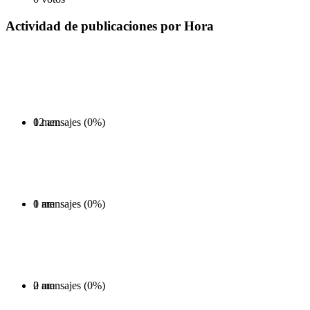
Actividad de publicaciones por Hora
0 mensajes (0%)
12 am
0 mensajes (0%)
1 am
0 mensajes (0%)
2 am