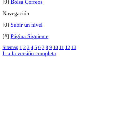
[9]
Bolsa Correos
Navegación
[0]
Subir un nivel
[#]
Página Siguiente
Sitemap
1
2
3
4
5
6
7
8
9
10
11
12
13
Ir a la versión completa