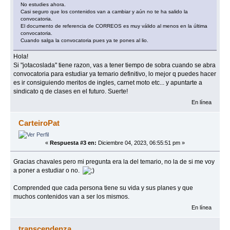
No estudies ahora.
Casi seguro que los contenidos van a cambiar y aún no te ha salido la
convocatoria.
El documento de referencia de CORREOS es muy válido al menos en la última
convocatoria.
Cuando salga la convocatoria pues ya te pones al lio.
Hola!
Si "jotacoslada" tiene razon, vas a tener tiempo de sobra cuando se abra
convocatoria para estudiar ya temario definitivo, lo mejor q puedes hacer
es ir consiguiendo meritos de ingles, carnet moto etc... y apuntarte a
sindicato q de clases en el futuro. Suerte!
En línea
CarteiroPat
«
Respuesta #3 en:
Diciembre 04, 2023, 06:55:51 pm »
Gracias chavales pero mi pregunta era la del temario, no la de si me voy
a poner a estudiar o no.
Comprended que cada persona tiene su vida y sus planes y que
muchos contenidos van a ser los mismos.
En línea
transcendenza