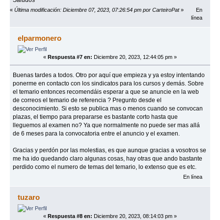
Saludos
«
Última modificación: Diciembre 07, 2023, 07:26:54 pm por CarteiroPat
»
En
línea
elparmonero
«
Respuesta #7 en:
Diciembre 20, 2023, 12:44:05 pm »
Buenas tardes a todos. Otro por aquí que empieza y ya estoy intentando
ponerme en contacto con los sindicatos para los cursos y demás. Sobre
el temario entonces recomendáis esperar a que se anuncie en la web
de correos el temario de referencia ? Pregunto desde el
desconocimiento. Si esto se publica mas o menos cuando se convocan
plazas, el tiempo para prepararse es bastante corto hasta que
lleguemos al examen no? Ya que normalmente no puede ser mas allá
de 6 meses para la convocatoria entre el anuncio y el examen.
Gracias y perdón por las molestias, es que aunque gracias a vosotros se
me ha ido quedando claro algunas cosas, hay otras que ando bastante
perdido como el numero de temas del temario, lo extenso que es etc.
En línea
tuzaro
«
Respuesta #8 en:
Diciembre 20, 2023, 08:14:03 pm »