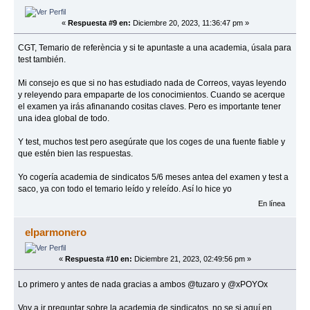
«
Respuesta #9 en:
Diciembre 20, 2023, 11:36:47 pm »
CGT, Temario de referència y si te apuntaste a una academia, úsala para
test también.
Mi consejo es que si no has estudiado nada de Correos, vayas leyendo
y releyendo para empaparte de los conocimientos. Cuando se acerque
el examen ya irás afinanando cositas claves. Pero es importante tener
una idea global de todo.
Y test, muchos test pero asegúrate que los coges de una fuente fiable y
que estén bien las respuestas.
Yo cogería academia de sindicatos 5/6 meses antea del examen y test a
saco, ya con todo el temario leído y releído. Así lo hice yo
En línea
elparmonero
«
Respuesta #10 en:
Diciembre 21, 2023, 02:49:56 pm »
Lo primero y antes de nada gracias a ambos @tuzaro y @xPOYOx
Voy a ir preguntar sobre la academia de sindicatos, no se si aquí en