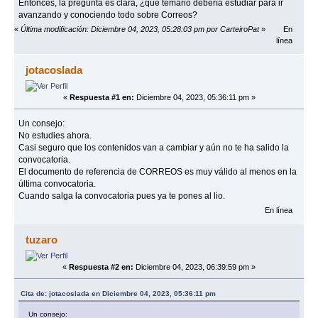
Entonces, la pregunta es clara, ¿qué temario debería estudiar para ir
avanzando y conociendo todo sobre Correos?
«
Última modificación: Diciembre 04, 2023, 05:28:03 pm por CarteiroPat
»
En
línea
jotacoslada
«
Respuesta #1 en:
Diciembre 04, 2023, 05:36:11 pm »
Un consejo:
No estudies ahora.
Casi seguro que los contenidos van a cambiar y aún no te ha salido la
convocatoria.
El documento de referencia de CORREOS es muy válido al menos en la
última convocatoria.
Cuando salga la convocatoria pues ya te pones al lio.
En línea
tuzaro
«
Respuesta #2 en:
Diciembre 04, 2023, 06:39:59 pm »
Cita de: jotacoslada en Diciembre 04, 2023, 05:36:11 pm
Un consejo: