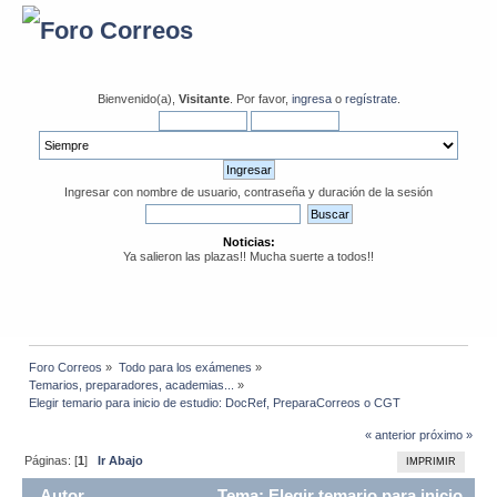
Bienvenido(a),
Visitante
. Por favor,
ingresa
o
regístrate
.
Ingresar con nombre de usuario, contraseña y duración de la sesión
Noticias:
Ya salieron las plazas!! Mucha suerte a todos!!
Foro Correos
»
Todo para los exámenes
»
Temarios, preparadores, academias...
»
Elegir temario para inicio de estudio: DocRef, PreparaCorreos o CGT
« anterior
próximo »
Páginas: [
1
]
Ir Abajo
IMPRIMIR
Autor
Tema: Elegir temario para inicio