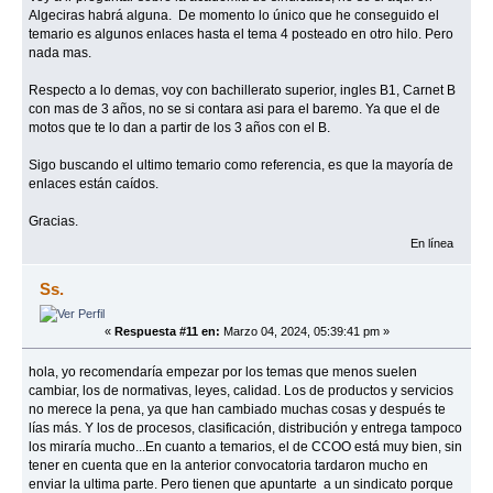
Algeciras habrá alguna. De momento lo único que he conseguido el
temario es algunos enlaces hasta el tema 4 posteado en otro hilo. Pero
nada mas.
Respecto a lo demas, voy con bachillerato superior, ingles B1, Carnet B
con mas de 3 años, no se si contara asi para el baremo. Ya que el de
motos que te lo dan a partir de los 3 años con el B.
Sigo buscando el ultimo temario como referencia, es que la mayoría de
enlaces están caídos.
Gracias.
En línea
Ss.
«
Respuesta #11 en:
Marzo 04, 2024, 05:39:41 pm »
hola, yo recomendaría empezar por los temas que menos suelen
cambiar, los de normativas, leyes, calidad. Los de productos y servicios
no merece la pena, ya que han cambiado muchas cosas y después te
lías más. Y los de procesos, clasificación, distribución y entrega tampoco
los miraría mucho...En cuanto a temarios, el de CCOO está muy bien, sin
tener en cuenta que en la anterior convocatoria tardaron mucho en
enviar la ultima parte. Pero tienen que apuntarte a un sindicato porque