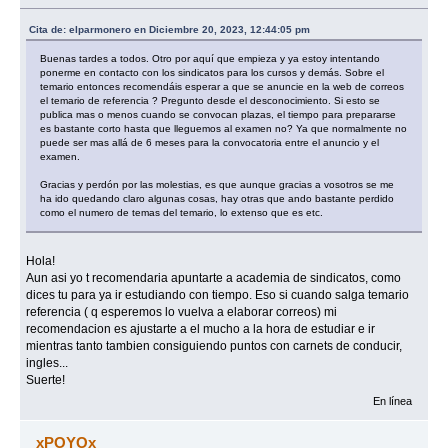
Cita de: elparmonero en Diciembre 20, 2023, 12:44:05 pm
Buenas tardes a todos. Otro por aquí que empieza y ya estoy intentando
ponerme en contacto con los sindicatos para los cursos y demás. Sobre el
temario entonces recomendáis esperar a que se anuncie en la web de correos
el temario de referencia ? Pregunto desde el desconocimiento. Si esto se
publica mas o menos cuando se convocan plazas, el tiempo para prepararse
es bastante corto hasta que lleguemos al examen no? Ya que normalmente no
puede ser mas allá de 6 meses para la convocatoria entre el anuncio y el
examen.
Gracias y perdón por las molestias, es que aunque gracias a vosotros se me
ha ido quedando claro algunas cosas, hay otras que ando bastante perdido
como el numero de temas del temario, lo extenso que es etc.
Hola!
Aun asi yo t recomendaria apuntarte a academia de sindicatos, como
dices tu para ya ir estudiando con tiempo. Eso si cuando salga temario
referencia ( q esperemos lo vuelva a elaborar correos) mi
recomendacion es ajustarte a el mucho a la hora de estudiar e ir
mientras tanto tambien consiguiendo puntos con carnets de conducir,
ingles...
Suerte!
En línea
xPOYOx