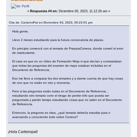
«
Respuesta #4 en:
Diciembre 05, 2023, 11:12:26 am »
Cita de: CarteiroPat en Diciembre 04, 2023, 05:23:01 pm
Hola gente,
Llevo 2 meses estudiando para la futura convocatoria de plazas.
En principio comencé con el temario de PreparaCorreos, donde cometí el error
de matricularme.
El caso es que en un vídeo de Formación Ninja vi que decían y contrastaban
que todas las preguntas del examen de mayo estaban incluidas en el
Documento de Referencia.
Eso me llevo a comparar los dos temarios y a darme cuenta de que hay cosas
de uno que no están en otro y viceversa.
Pero si las preguntas están todas en el Documento de Referencia...
estudiando otro temario corro el riesgo de perder info que pueda ser
preguntada y pierdo tiempo estudiando cosas que no salen en el Documento
de Referencia.
Entonces, la pregunta es clara, ¿qué temario debería estudiar para ir
avanzando y conociendo todo sobre Correos?
¡Hola Carteiropat!