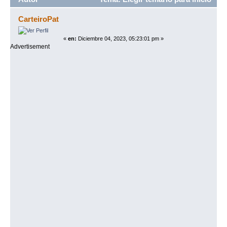
de estudio: DocRef, PreparaCorreos o CGT (Leído
CarteiroPat
7383 veces)
«
en:
Diciembre 04, 2023, 05:23:01 pm »
Advertisement