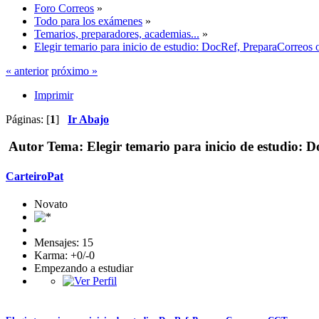
Foro Correos
»
Todo para los exámenes
»
Temarios, preparadores, academias...
»
Elegir temario para inicio de estudio: DocRef, PreparaCorreo
« anterior
próximo »
Imprimir
Páginas: [
1
]
Ir Abajo
Autor
Tema: Elegir temario para inicio de estudio:
CarteiroPat
Novato
Mensajes: 15
Karma: +0/-0
Empezando a estudiar