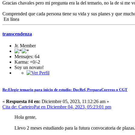
Gracias chavales pero mi pregunta era la del temario, no la de si me 
Comprended que cada persona tiene su vida y sus planes y que mucho
En línea
transcendenza
Jr. Member
Mensajes: 64
Karma: +0/-2
Soy un novato!
Re:Elegir temario para inicio de estudio: DocRef, PreparaCorreos o CGT
«
Respuesta #4 en:
Diciembre 05, 2023, 11:12:26 am »
Cita de: CarteiroPat en Diciembre 04, 2023, 05:23:01 pm
Hola gente,
Llevo 2 meses estudiando para la futura convocatoria de plazas