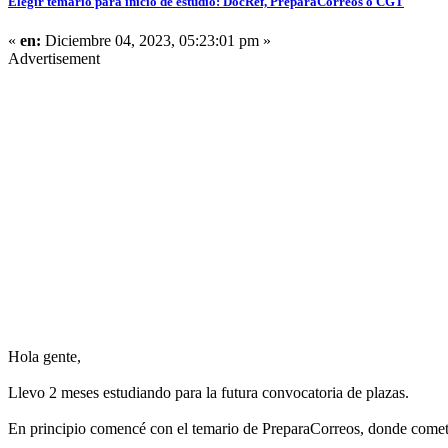
Elegir temario para inicio de estudio: DocRef, PreparaCorreos o CGT
«
en:
Diciembre 04, 2023, 05:23:01 pm »
Advertisement
Hola gente,
Llevo 2 meses estudiando para la futura convocatoria de plazas.
En principio comencé con el temario de PreparaCorreos, donde cometí