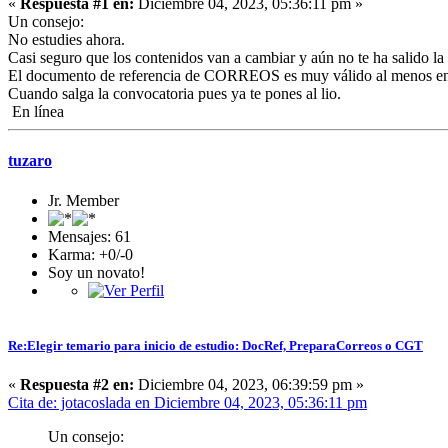
«
Respuesta #1 en:
Diciembre 04, 2023, 05:36:11 pm »
Un consejo:
No estudies ahora.
Casi seguro que los contenidos van a cambiar y aún no te ha salido la
El documento de referencia de CORREOS es muy válido al menos en 
Cuando salga la convocatoria pues ya te pones al lio.
En línea
tuzaro
Jr. Member
Mensajes: 61
Karma: +0/-0
Soy un novato!
Re:Elegir temario para inicio de estudio: DocRef, PreparaCorreos o CGT
«
Respuesta #2 en:
Diciembre 04, 2023, 06:39:59 pm »
Cita de: jotacoslada en Diciembre 04, 2023, 05:36:11 pm
Un consejo: