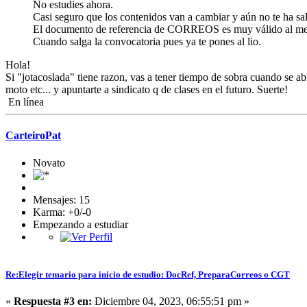
No estudies ahora.
Casi seguro que los contenidos van a cambiar y aún no te ha sal
El documento de referencia de CORREOS es muy válido al men
Cuando salga la convocatoria pues ya te pones al lio.
Hola!
Si "jotacoslada" tiene razon, vas a tener tiempo de sobra cuando se ab
moto etc... y apuntarte a sindicato q de clases en el futuro. Suerte!
En línea
CarteiroPat
Novato
Mensajes: 15
Karma: +0/-0
Empezando a estudiar
Re:Elegir temario para inicio de estudio: DocRef, PreparaCorreos o CGT
«
Respuesta #3 en:
Diciembre 04, 2023, 06:55:51 pm »