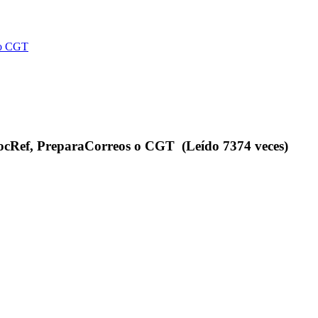
s o CGT
 DocRef, PreparaCorreos o CGT (Leído 7374 veces)