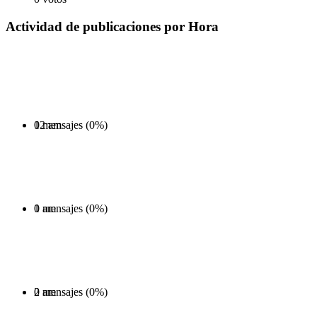
Actividad de publicaciones por Hora
0 mensajes (0%)
12 am
0 mensajes (0%)
1 am
0 mensajes (0%)
2 am