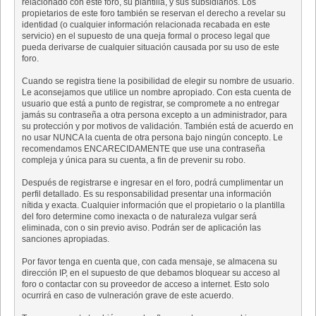
relacionado con este foro, su plantilla, y sus subsidiarios. Los
propietarios de este foro también se reservan el derecho a revelar su
identidad (o cualquier información relacionada recabada en este
servicio) en el supuesto de una queja formal o proceso legal que
pueda derivarse de cualquier situación causada por su uso de este
foro.
Cuando se registra tiene la posibilidad de elegir su nombre de usuario.
Le aconsejamos que utilice un nombre apropiado. Con esta cuenta de
usuario que está a punto de registrar, se compromete a no entregar
jamás su contraseña a otra persona excepto a un administrador, para
su protección y por motivos de validación. También está de acuerdo en
no usar NUNCA la cuenta de otra persona bajo ningún concepto. Le
recomendamos ENCARECIDAMENTE que use una contraseña
compleja y única para su cuenta, a fin de prevenir su robo.
Después de registrarse e ingresar en el foro, podrá cumplimentar un
perfil detallado. Es su responsabilidad presentar una información
nítida y exacta. Cualquier información que el propietario o la plantilla
del foro determine como inexacta o de naturaleza vulgar será
eliminada, con o sin previo aviso. Podrán ser de aplicación las
sanciones apropiadas.
Por favor tenga en cuenta que, con cada mensaje, se almacena su
dirección IP, en el supuesto de que debamos bloquear su acceso al
foro o contactar con su proveedor de acceso a internet. Esto solo
ocurrirá en caso de vulneración grave de este acuerdo.