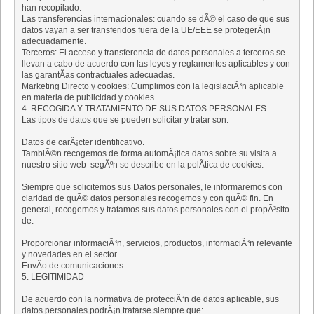
han recopilado.
Las transferencias internacionales: cuando se dÃ© el caso de que sus
datos vayan a ser transferidos fuera de la UE/EEE se protegerÃ¡n
adecuadamente.
Terceros: El acceso y transferencia de datos personales a terceros se
llevan a cabo de acuerdo con las leyes y reglamentos aplicables y con
las garantÃ­as contractuales adecuadas.
Marketing Directo y cookies: Cumplimos con la legislaciÃ³n aplicable
en materia de publicidad y cookies.
4. RECOGIDA Y TRATAMIENTO DE SUS DATOS PERSONALES
Las tipos de datos que se pueden solicitar y tratar son:
Datos de carÃ¡cter identificativo.
TambiÃ©n recogemos de forma automÃ¡tica datos sobre su visita a
nuestro sitio web segÃºn se describe en la polÃ­tica de cookies.
Siempre que solicitemos sus Datos personales, le informaremos con
claridad de quÃ© datos personales recogemos y con quÃ© fin. En
general, recogemos y tratamos sus datos personales con el propÃ³sito
de:
Proporcionar informaciÃ³n, servicios, productos, informaciÃ³n relevante
y novedades en el sector.
EnvÃ­o de comunicaciones.
5. LEGITIMIDAD
De acuerdo con la normativa de protecciÃ³n de datos aplicable, sus
datos personales podrÃ¡n tratarse siempre que: