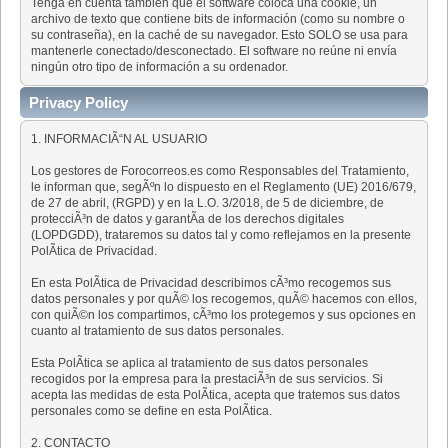
Tenga en cuenta también que el software coloca una cookie, un
archivo de texto que contiene bits de información (como su nombre o
su contraseña), en la caché de su navegador. Esto SOLO se usa para
mantenerle conectado/desconectado. El software no reúne ni envía
ningún otro tipo de información a su ordenador.
Privacy Policy
1. INFORMACIÃ“N AL USUARIO
Los gestores de Forocorreos.es como Responsables del Tratamiento,
le informan que, segÃºn lo dispuesto en el Reglamento (UE) 2016/679,
de 27 de abril, (RGPD) y en la L.O. 3/2018, de 5 de diciembre, de
protecciÃ³n de datos y garantÃ­a de los derechos digitales
(LOPDGDD), trataremos su datos tal y como reflejamos en la presente
PolÃ­tica de Privacidad.
En esta PolÃ­tica de Privacidad describimos cÃ³mo recogemos sus
datos personales y por quÃ© los recogemos, quÃ© hacemos con ellos,
con quiÃ©n los compartimos, cÃ³mo los protegemos y sus opciones en
cuanto al tratamiento de sus datos personales.
Esta PolÃ­tica se aplica al tratamiento de sus datos personales
recogidos por la empresa para la prestaciÃ³n de sus servicios. Si
acepta las medidas de esta PolÃ­tica, acepta que tratemos sus datos
personales como se define en esta PolÃ­tica.
2. CONTACTO