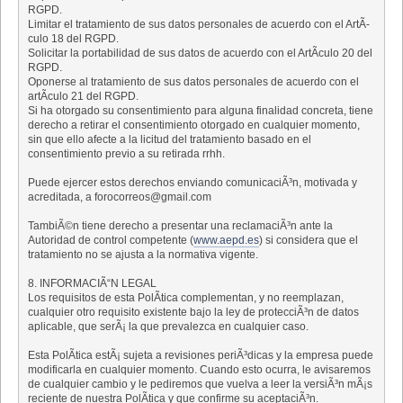
RGPD.
Limitar el tratamiento de sus datos personales de acuerdo con el ArtÃ­
culo 18 del RGPD.
Solicitar la portabilidad de sus datos de acuerdo con el ArtÃ­culo 20 del
RGPD.
Oponerse al tratamiento de sus datos personales de acuerdo con el
artÃ­culo 21 del RGPD.
Si ha otorgado su consentimiento para alguna finalidad concreta, tiene
derecho a retirar el consentimiento otorgado en cualquier momento,
sin que ello afecte a la licitud del tratamiento basado en el
consentimiento previo a su retirada rrhh.
Puede ejercer estos derechos enviando comunicaciÃ³n, motivada y
acreditada, a forocorreos@gmail.com
TambiÃ©n tiene derecho a presentar una reclamaciÃ³n ante la
Autoridad de control competente (
www.aepd.es
) si considera que el
tratamiento no se ajusta a la normativa vigente.
8. INFORMACIÃ“N LEGAL
Los requisitos de esta PolÃ­tica complementan, y no reemplazan,
cualquier otro requisito existente bajo la ley de protecciÃ³n de datos
aplicable, que serÃ¡ la que prevalezca en cualquier caso.
Esta PolÃ­tica estÃ¡ sujeta a revisiones periÃ³dicas y la empresa puede
modificarla en cualquier momento. Cuando esto ocurra, le avisaremos
de cualquier cambio y le pediremos que vuelva a leer la versiÃ³n mÃ¡s
reciente de nuestra PolÃ­tica y que confirme su aceptaciÃ³n.