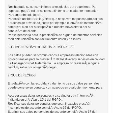
Nos ha dado su consentimiento a los efectos del tratamiento. Por
supuesto podrÃ¡ retirar su consentimiento en cualquier momento.
Por requerimiento legal.
Por exisitr un interÃ©s legÃ­timo que no se vea menoscabado por sus
derechos de privacidad, como por ejemplo el envÃ­o de informaciÃ³n
comercial bien por suscripciÃ³n a nuestra newsletter o por su
condiciÃ³n de cliente.
Por se necesaria para la prestaciÃ³n de alguno de nuestros servicios
mediante relaciÃ³n contractual entre usted y nosotros.
6. COMUNICACIÃ“N DE DATOS PERSONALES
Los datos pueden ser comunicados a empresas relacionadas con
Forocorreos.es para la prestaciÃ³n de los diversos servicios en calidad
de Encargados del Tratamiento. La empresa no realizarÃ¡ ninguna
cesiÃ³n, salvo por obligaciÃ³n legal.
7. SUS DERECHOS
En relaciÃ³n con la recogida y tratamiento de sus datos personales,
puede ponerse en contacto con nosotros en cualquier momento para:
Acceder a sus datos personales y a cualquier otra informaciÃ³n
indicada en el ArtÃ­culo 15.1 del RGPD.
Rectificar sus datos personales que sean inexactos o estÃ©n
incompletos de acuerdo con el ArtÃ­culo 16 del RGPD.
Suprimir sus datos personales de acuerdo con el ArtÃ­culo 17 del