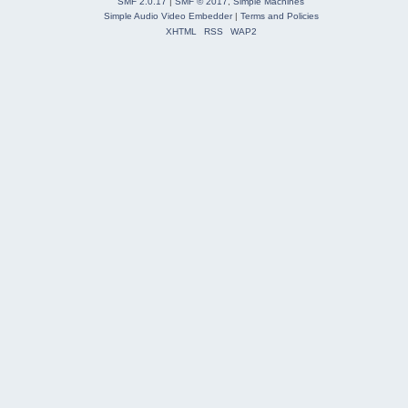
SMF 2.0.17
|
SMF © 2017
,
Simple Machines
Simple Audio Video Embedder
|
Terms and Policies
XHTML
RSS
WAP2