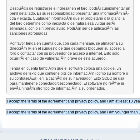
DespuÃ©s de registrarse e ingresar en el foro, podrÃ¡ cumplimentar un
perfil detallado. Es su responsabilidad presentar una informaciÃ³n nÃ­
tida y exacta. Cualquier informaciÃ³n que el propietario o la plantilla
del foro determine como inexacta o de naturaleza vulgar serÃ¡
eliminada, con o sin previo aviso. PodrÃ¡n ser de aplicaciÃ³n las
sanciones apropiadas.
Por favor tenga en cuenta que, con cada mensaje, se almacena su
direcciÃ³n IP, en el supuesto de que debamos bloquear su acceso al
foro o contactar con su proveedor de acceso a internet. Esto solo
ocurrirÃ¡ en caso de vulneraciÃ³n grave de este acuerdo.
Tenga en cuenta tambiÃ©n que el software coloca una cookie, un
archivo de texto que contiene bits de informaciÃ³n (como su nombre o
su contraseÃ±a), en la cachÃ© de su navegador. Esto SOLO se usa
para mantenerle conectado/desconectado. El software no reÃºne ni
envÃ­a ningÃºn otro tipo de informaciÃ³n a su ordenador.