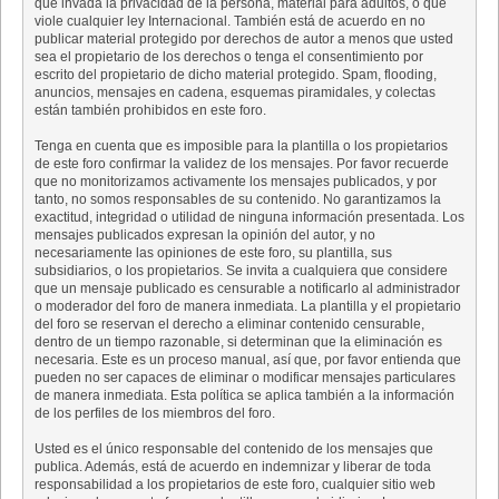
que invada la privacidad de la persona, material para adultos, o que
viole cualquier ley Internacional. También está de acuerdo en no
publicar material protegido por derechos de autor a menos que usted
sea el propietario de los derechos o tenga el consentimiento por
escrito del propietario de dicho material protegido. Spam, flooding,
anuncios, mensajes en cadena, esquemas piramidales, y colectas
están también prohibidos en este foro.
Tenga en cuenta que es imposible para la plantilla o los propietarios
de este foro confirmar la validez de los mensajes. Por favor recuerde
que no monitorizamos activamente los mensajes publicados, y por
tanto, no somos responsables de su contenido. No garantizamos la
exactitud, integridad o utilidad de ninguna información presentada. Los
mensajes publicados expresan la opinión del autor, y no
necesariamente las opiniones de este foro, su plantilla, sus
subsidiarios, o los propietarios. Se invita a cualquiera que considere
que un mensaje publicado es censurable a notificarlo al administrador
o moderador del foro de manera inmediata. La plantilla y el propietario
del foro se reservan el derecho a eliminar contenido censurable,
dentro de un tiempo razonable, si determinan que la eliminación es
necesaria. Este es un proceso manual, así que, por favor entienda que
pueden no ser capaces de eliminar o modificar mensajes particulares
de manera inmediata. Esta política se aplica también a la información
de los perfiles de los miembros del foro.
Usted es el único responsable del contenido de los mensajes que
publica. Además, está de acuerdo en indemnizar y liberar de toda
responsabilidad a los propietarios de este foro, cualquier sitio web