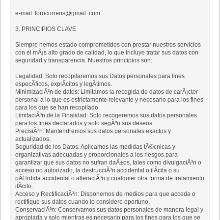
e-mail: forocorreos@gmail. com
3. PRINCIPIOS CLAVE
Siempre hemos estado comprometidos con prestar nuestros servicios
con el mÃ¡s alto grado de calidad, lo que incluye tratar sus datos con
seguridad y transparencia. Nuestros principios son:
Legalidad: Solo recopilaremos sus Datos personales para fines
especÃ­ficos, explÃ­citos y legÃ­timos.
MinimizaciÃ³n de datos: Limitamos la recogida de datos de carÃ¡cter
personal a lo que es estrictamente relevante y necesario para los fines
para los que se han recopilado.
LimitaciÃ³n de la Finalidad: Solo recogeremos sus datos personales
para los fines declarados y solo segÃºn sus deseos.
PrecisiÃ³n: Mantendremos sus datos personales exactos y
actualizados.
Seguridad de los Datos: Aplicamos las medidas tÃ©cnicas y
organizativas adecuadas y proporcionales a los riesgos para
garantizar que sus datos no sufran daÃ±os, tales como divulgaciÃ³n o
acceso no autorizado, la destrucciÃ³n accidental o ilÃ­cita o su
pÃ©rdida accidental o alteraciÃ³n y cualquier otra forma de tratamiento
ilÃ­cito.
Acceso y RectificaciÃ³n: Disponemos de medios para que acceda o
rectifique sus datos cuando lo considere oportuno.
ConservaciÃ³n: Conservamos sus datos personales de manera legal y
apropiada y solo mientras es necesario para los fines para los que se