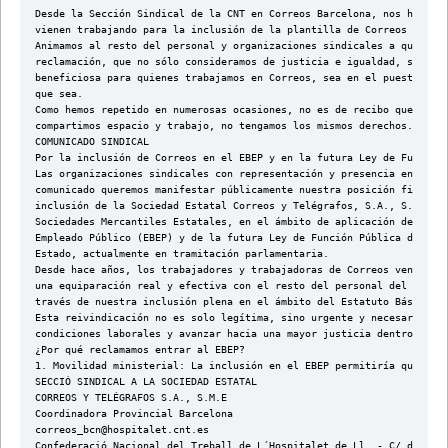
Desde la Sección Sindical de la CNT en Correos Barcelona, nos hacemo
vienen trabajando para la inclusión de la plantilla de Correos en el
Animamos al resto del personal y organizaciones sindicales a que dif
reclamación, que no sólo consideramos de justicia e igualdad, sino n
beneficiosa para quienes trabajamos en Correos, sea en el puesto y e
que sea.
Como hemos repetido en numerosas ocasiones, no es de recibo que si
compartimos espacio y trabajo, no tengamos los mismos derechos.
COMUNICADO SINDICAL
Por la inclusión de Correos en el EBEP y en la futura Ley de Función
Las organizaciones sindicales con representación y presencia en Corr
comunicado queremos manifestar públicamente nuestra posición firme y
inclusión de la Sociedad Estatal Correos y Telégrafos, S.A., S.M.E.,
Sociedades Mercantiles Estatales, en el ámbito de aplicación del Est
Empleado Público (EBEP) y de la futura Ley de Función Pública de la 
Estado, actualmente en tramitación parlamentaria.
Desde hace años, los trabajadores y trabajadoras de Correos venimos 
una equiparación real y efectiva con el resto del personal del secto
través de nuestra inclusión plena en el ámbito del Estatuto Básico d
Esta reivindicación no es solo legítima, sino urgente y necesaria pa
condiciones laborales y avanzar hacia una mayor justicia dentro de l
¿Por qué reclamamos entrar al EBEP?
1. Movilidad ministerial: La inclusión en el EBEP permitiría que los
SECCIÓ SINDICAL A LA SOCIEDAD ESTATAL
CORREOS Y TELÉGRAFOS S.A., S.M.E
Coordinadora Provincial Barcelona
correos_bcn@hospitalet.cnt.es
Confederació Nacional del Treball de L´Hospitalet de Ll. - C/ de Mon