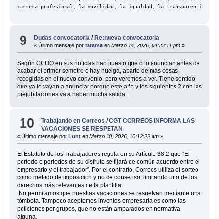
carrera profesional, la movilidad, la igualdad, la transparencia y l
9
Dudas convocatoria
/
Re:nueva convocatoria
« Último mensaje por
ratama
en
Marzo 14, 2026, 04:33:11 pm
»
Según CCOO en sus noticias han puesto que o lo anuncian antes de
acabar el primer semetre o hay huelga, aparte de más cosas
recogidas en el nuevo convenio, pero veremos a ver. Tiene sentido
que ya lo vayan a anunciar porque este año y los siguientes 2 con las
prejubilaciones va a haber mucha salida.
10
Trabajando en Correos
/
CGT CORREOS INFORMA LAS
VACACIONES SE RESPETAN
« Último mensaje por
Lunt
en
Marzo 10, 2026, 10:12:22 am
»
El Estatuto de los Trabajadores regula en su Artículo 38.2 que “El
periodo o periodos de su disfrute se fijará de común acuerdo entre el
empresario y el trabajador”. Por el contrario, Correos utiliza el sorteo
como método de imposición y no de consenso, limitando uno de los
derechos más relevantes de la plantilla.
No permitamos que nuestras vacaciones se resuelvan mediante una
tómbola. Tampoco aceptemos inventos empresariales como las
peticiones por grupos, que no están amparados en normativa
alguna.