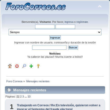
Bienvenido(a),
Visitante
. Por favor,
ingresa
o
regístrate
.
Ingresar con nombre de usuario, contraseña y duración de la sesión
Noticias:
Ya salieron las plazas!! Mucha suerte a todos!!
Foro Correos
»
Mensajes recientes
Mensajes recientes
Páginas: [
1
]
2
3
...
10
1
Trabajando en Correos
/
Re:En televisión, quisieron volver a
invocar el fantasma del fraude electoral