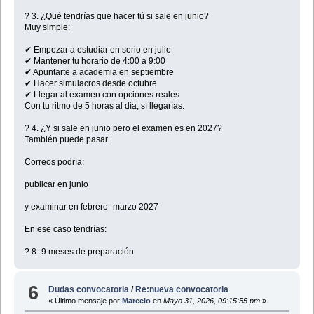
? 3. ¿Qué tendrías que hacer tú si sale en junio?
Muy simple:
✔ Empezar a estudiar en serio en julio
✔ Mantener tu horario de 4:00 a 9:00
✔ Apuntarte a academia en septiembre
✔ Hacer simulacros desde octubre
✔ Llegar al examen con opciones reales
Con tu ritmo de 5 horas al día, sí llegarías.
? 4. ¿Y si sale en junio pero el examen es en 2027?
También puede pasar.
Correos podría:
publicar en junio
y examinar en febrero–marzo 2027
En ese caso tendrías:
? 8–9 meses de preparación
6
Dudas convocatoria
/
Re:nueva convocatoria
« Último mensaje por
Marcelo
en
Mayo 31, 2026, 09:15:55 pm
»