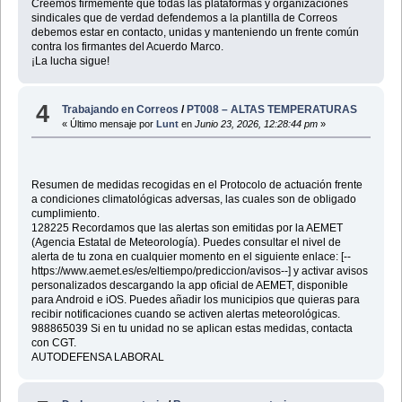
Creemos firmemente que todas las plataformas y organizaciones
sindicales que de verdad defendemos a la plantilla de Correos
debemos estar en contacto, unidas y manteniendo un frente común
contra los firmantes del Acuerdo Marco.
¡La lucha sigue!
4
Trabajando en Correos
/
PT008 – ALTAS TEMPERATURAS
« Último mensaje por
Lunt
en
Junio 23, 2026, 12:28:44 pm
»
Resumen de medidas recogidas en el Protocolo de actuación frente
a condiciones climatológicas adversas, las cuales son de obligado
cumplimiento.
128225 Recordamos que las alertas son emitidas por la AEMET
(Agencia Estatal de Meteorología). Puedes consultar el nivel de
alerta de tu zona en cualquier momento en el siguiente enlace: [--
https://www.aemet.es/es/eltiempo/prediccion/avisos--] y activar avisos
personalizados descargando la app oficial de AEMET, disponible
para Android e iOS. Puedes añadir los municipios que quieras para
recibir notificaciones cuando se activen alertas meteorológicas.
988865039 Si en tu unidad no se aplican estas medidas, contacta
con CGT.
AUTODEFENSA LABORAL