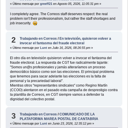
« Último mensaje por
greeff21
en
Agosto 05, 2026, 11:05:31 pm
»
I completely agree. The Correos staff deserves respect: the real
problem isn't their professionalism, but rather the staff shortages and
job insecurity.
2
Trabajando en Correos
/
En televisión, quisieron volver a
invocar el fantasma del fraude electoral
« Último mensaje por
Lunt
en
Julio 16, 2026, 08:26:55 pm
»
El otro día en televisión quisieron volver a invocar el fantasma del
fraude electoral. La respuesta de CGT fue radicalmente tajante:
"Somos un@s profesionales y jamás alteraríamos un proceso
democrático básico como son las elecciones. El principal problema
que tenemos para sacar adelante las elecciones es la falta de
personal y la precariedad laboral".
Mientras otros "representantes sindicales" como Regino Martín
(CCOO) alentaron en el pasado esta campaña de desprestigio contra
la plantilla de Correos, en CGT siempre vamos a defender la
dignidad del colectivo postal.
3
Trabajando en Correos
/
COMUNICADO DE LA
PLATAFORMA MAREA POSTAL DE CANTABRIA
« Último mensaje por
Lunt
en
Junio 23, 2026, 12:35:12 pm
»