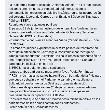
La Plataforma Marea Postal de Cantabria. Además de las numerosas
reclamaciones en nuestra comunidad autónoma, estamos
plenamente inmersos en un objetivo histórico: lograr la incorporación
del personal laboral de Correos en el Estatuto Básico del Empleado
Público (EBEP).
Reuniones clave y avances políticos
El pasado 18 de junio mantuvimos dos encuentros fundamentales:
Primero con Pedro Casares (Delegado del Gobierno y Secretario
General del PSOE en Cantabria).
Posteriormente con Paula Fernández Viaña (Candidata del PRC de
Cantabria).
En ambas reuniones expusimos la nefasta política de "contratación
cero" de la dirección de Correos y la insostenible sobrecarga de
trabajo que soportamos. Asimismo, les solicitamos la presentación de
una Proposición No de Ley (PNL) en el Parlamento de Cantabria
para nuestra inclusión en el EBEP.
El PRC toma la delantera para septiembre
Aunque ambos partidos se mostraron a favor, Paula Fernández
(PRC) ha ido más allá: ya nos ha remitido un borrador de la PNL para
que pueda debatirse en el Parlamento cántabro en septiembre.
Solidaridad con la huelga de Sevilla y propuesta de acción
Sabedores de que este viernes 26 de junio tienen convocada una
huelga en Sevilla —donde uno de los motivos principales es
precisamente la incorporación al EBEP—.
Consideramos que se debería promover esta misma iniciativa en los
parlamentos de las demás comunidades autónomas.
Frente común por nuestros derechos