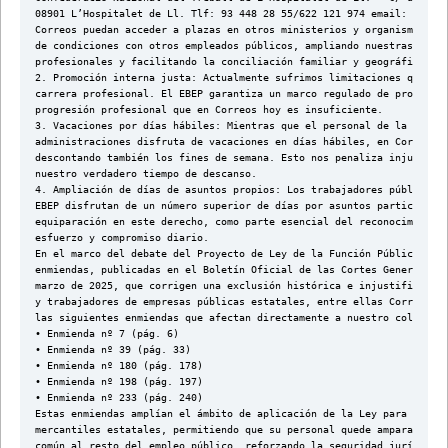
08901 L’Hospitalet de Ll. Tlf: 93 448 28 55/622 121 974 email: hospi
Correos puedan acceder a plazas en otros ministerios y organismos pú
de condiciones con otros empleados públicos, ampliando nuestras opor
profesionales y facilitando la conciliación familiar y geográfica.
2. Promoción interna justa: Actualmente sufrimos limitaciones que im
carrera profesional. El EBEP garantiza un marco regulado de promoció
progresión profesional que en Correos hoy es insuficiente.
3. Vacaciones por días hábiles: Mientras que el personal de la AGE y
administraciones disfruta de vacaciones en días hábiles, en Correos 
descontando también los fines de semana. Esto nos penaliza injustame
nuestro verdadero tiempo de descanso.
4. Ampliación de días de asuntos propios: Los trabajadores públicos 
EBEP disfrutan de un número superior de días por asuntos particulare
equiparación en este derecho, como parte esencial del reconocimiento
esfuerzo y compromiso diario.
En el marco del debate del Proyecto de Ley de la Función Pública, se
enmiendas, publicadas en el Boletín Oficial de las Cortes Generales 
marzo de 2025, que corrigen una exclusión histórica e injustificada 
y trabajadores de empresas públicas estatales, entre ellas Correos. 
las siguientes enmiendas que afectan directamente a nuestro colectiv
• Enmienda nº 7 (pág. 6)
• Enmienda nº 39 (pág. 33)
• Enmienda nº 180 (pág. 178)
• Enmienda nº 198 (pág. 197)
• Enmienda nº 233 (pág. 240)
Estas enmiendas amplían el ámbito de aplicación de la Ley para inclu
mercantiles estatales, permitiendo que su personal quede amparado po
común al resto del empleo público, reforzando la seguridad jurídica,