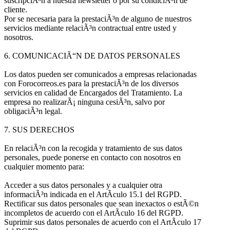
suscripciÃ³n a nuestra newsletter o por su condiciÃ³n de
cliente.
Por se necesaria para la prestaciÃ³n de alguno de nuestros
servicios mediante relaciÃ³n contractual entre usted y
nosotros.
6. COMUNICACIÃ“N DE DATOS PERSONALES
Los datos pueden ser comunicados a empresas relacionadas
con Forocorreos.es para la prestaciÃ³n de los diversos
servicios en calidad de Encargados del Tratamiento. La
empresa no realizarÃ¡ ninguna cesiÃ³n, salvo por
obligaciÃ³n legal.
7. SUS DERECHOS
En relaciÃ³n con la recogida y tratamiento de sus datos
personales, puede ponerse en contacto con nosotros en
cualquier momento para:
Acceder a sus datos personales y a cualquier otra
informaciÃ³n indicada en el ArtÃ­culo 15.1 del RGPD.
Rectificar sus datos personales que sean inexactos o estÃ©n
incompletos de acuerdo con el ArtÃ­culo 16 del RGPD.
Suprimir sus datos personales de acuerdo con el ArtÃ­culo 17