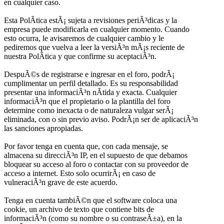
en cualquier caso.
Esta PolÃ­tica estÃ¡ sujeta a revisiones periÃ³dicas y la
empresa puede modificarla en cualquier momento. Cuando
esto ocurra, le avisaremos de cualquier cambio y le
pediremos que vuelva a leer la versiÃ³n mÃ¡s reciente de
nuestra PolÃ­tica y que confirme su aceptaciÃ³n.
DespuÃ©s de registrarse e ingresar en el foro, podrÃ¡
cumplimentar un perfil detallado. Es su responsabilidad
presentar una informaciÃ³n nÃ­tida y exacta. Cualquier
informaciÃ³n que el propietario o la plantilla del foro
determine como inexacta o de naturaleza vulgar serÃ¡
eliminada, con o sin previo aviso. PodrÃ¡n ser de aplicaciÃ³n
las sanciones apropiadas.
Por favor tenga en cuenta que, con cada mensaje, se
almacena su direcciÃ³n IP, en el supuesto de que debamos
bloquear su acceso al foro o contactar con su proveedor de
acceso a internet. Esto solo ocurrirÃ¡ en caso de
vulneraciÃ³n grave de este acuerdo.
Tenga en cuenta tambiÃ©n que el software coloca una
cookie, un archivo de texto que contiene bits de
informaciÃ³n (como su nombre o su contraseÃ±a), en la