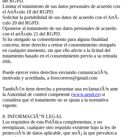
del RGPD.
Limitar el tratamiento de sus datos personales de acuerdo con
el ArtÃ­culo 18 del RGPD.
Solicitar la portabilidad de sus datos de acuerdo con el ArtÃ­
culo 20 del RGPD.
Oponerse al tratamiento de sus datos personales de acuerdo
con el artÃ­culo 21 del RGPD.
Si ha otorgado su consentimiento para alguna finalidad
concreta, tiene derecho a retirar el consentimiento otorgado
en cualquier momento, sin que ello afecte a la licitud del
tratamiento basado en el consentimiento previo a su retirada
rrhh.
Puede ejercer estos derechos enviando comunicaciÃ³n,
motivada y acreditada, a forocorreos@gmail.com
TambiÃ©n tiene derecho a presentar una reclamaciÃ³n ante
la Autoridad de control competente (
www.aepd.es
) si
considera que el tratamiento no se ajusta a la normativa
vigente.
8. INFORMACIÃ“N LEGAL
Los requisitos de esta PolÃ­tica complementan, y no
reemplazan, cualquier otro requisito existente bajo la ley de
protecciÃ³n de datos aplicable, que serÃ¡ la que prevalezca