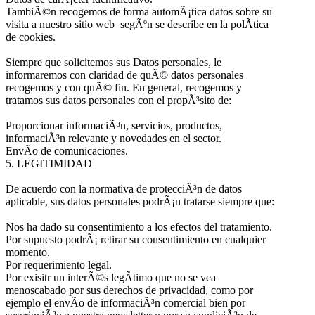
TambiÃ©n recogemos de forma automÃ¡tica datos sobre su
visita a nuestro sitio web segÃºn se describe en la polÃ­tica
de cookies.
Siempre que solicitemos sus Datos personales, le
informaremos con claridad de quÃ© datos personales
recogemos y con quÃ© fin. En general, recogemos y
tratamos sus datos personales con el propÃ³sito de:
Proporcionar informaciÃ³n, servicios, productos,
informaciÃ³n relevante y novedades en el sector.
EnvÃ­o de comunicaciones.
5. LEGITIMIDAD
De acuerdo con la normativa de protecciÃ³n de datos
aplicable, sus datos personales podrÃ¡n tratarse siempre que:
Nos ha dado su consentimiento a los efectos del tratamiento.
Por supuesto podrÃ¡ retirar su consentimiento en cualquier
momento.
Por requerimiento legal.
Por exisitr un interÃ©s legÃ­timo que no se vea
menoscabado por sus derechos de privacidad, como por
ejemplo el envÃ­o de informaciÃ³n comercial bien por