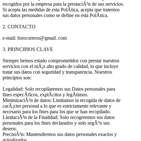
recogidos por la empresa para la prestaciÃ³n de sus servicios.
Si acepta las medidas de esta PolÃ­tica, acepta que tratemos
sus datos personales como se define en esta PolÃ­tica.
2. CONTACTO
e-mail: forocorreos@gmail. com
3. PRINCIPIOS CLAVE
Siempre hemos estado comprometidos con prestar nuestros
servicios con el mÃ¡s alto grado de calidad, lo que incluye
tratar sus datos con seguridad y transparencia. Nuestros
principios son:
Legalidad: Solo recopilaremos sus Datos personales para
fines especÃ­ficos, explÃ­citos y legÃ­timos.
MinimizaciÃ³n de datos: Limitamos la recogida de datos de
carÃ¡cter personal a lo que es estrictamente relevante y
necesario para los fines para los que se han recopilado.
LimitaciÃ³n de la Finalidad: Solo recogeremos sus datos
personales para los fines declarados y solo segÃºn sus
deseos.
PrecisiÃ³n: Mantendremos sus datos personales exactos y
actualizados.