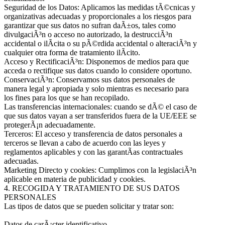
Seguridad de los Datos: Aplicamos las medidas tÃ©cnicas y
organizativas adecuadas y proporcionales a los riesgos para
garantizar que sus datos no sufran daÃ±os, tales como
divulgaciÃ³n o acceso no autorizado, la destrucciÃ³n
accidental o ilÃ­cita o su pÃ©rdida accidental o alteraciÃ³n y
cualquier otra forma de tratamiento ilÃ­cito.
Acceso y RectificaciÃ³n: Disponemos de medios para que
acceda o rectifique sus datos cuando lo considere oportuno.
ConservaciÃ³n: Conservamos sus datos personales de
manera legal y apropiada y solo mientras es necesario para
los fines para los que se han recopilado.
Las transferencias internacionales: cuando se dÃ© el caso de
que sus datos vayan a ser transferidos fuera de la UE/EEE se
protegerÃ¡n adecuadamente.
Terceros: El acceso y transferencia de datos personales a
terceros se llevan a cabo de acuerdo con las leyes y
reglamentos aplicables y con las garantÃ­as contractuales
adecuadas.
Marketing Directo y cookies: Cumplimos con la legislaciÃ³n
aplicable en materia de publicidad y cookies.
4. RECOGIDA Y TRATAMIENTO DE SUS DATOS
PERSONALES
Las tipos de datos que se pueden solicitar y tratar son:
Datos de carÃ¡cter identificativo.