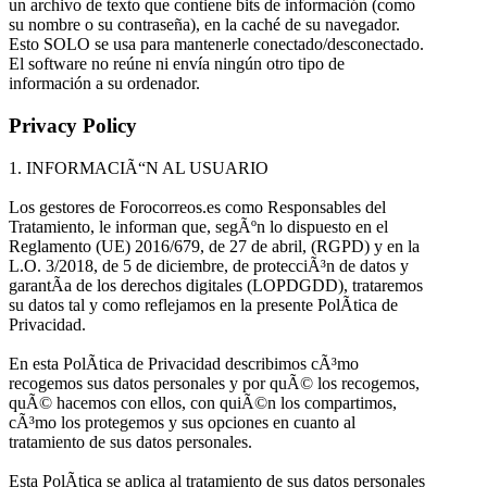
un archivo de texto que contiene bits de información (como
su nombre o su contraseña), en la caché de su navegador.
Esto SOLO se usa para mantenerle conectado/desconectado.
El software no reúne ni envía ningún otro tipo de
información a su ordenador.
Privacy Policy
1. INFORMACIÃ“N AL USUARIO
Los gestores de Forocorreos.es como Responsables del
Tratamiento, le informan que, segÃºn lo dispuesto en el
Reglamento (UE) 2016/679, de 27 de abril, (RGPD) y en la
L.O. 3/2018, de 5 de diciembre, de protecciÃ³n de datos y
garantÃ­a de los derechos digitales (LOPDGDD), trataremos
su datos tal y como reflejamos en la presente PolÃ­tica de
Privacidad.
En esta PolÃ­tica de Privacidad describimos cÃ³mo
recogemos sus datos personales y por quÃ© los recogemos,
quÃ© hacemos con ellos, con quiÃ©n los compartimos,
cÃ³mo los protegemos y sus opciones en cuanto al
tratamiento de sus datos personales.
Esta PolÃ­tica se aplica al tratamiento de sus datos personales