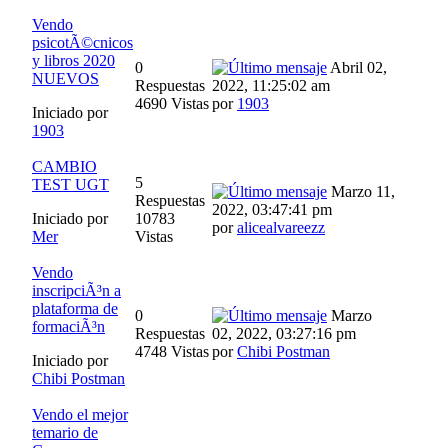
Vendo
psicotÃ©cnicos
y libros 2020
0
Abril 02,
NUEVOS
Respuestas
2022, 11:25:02 am
4690 Vistas
por
1903
Iniciado por
1903
CAMBIO
5
TEST UGT
Marzo 11,
Respuestas
2022, 03:47:41 pm
Iniciado por
10783
por
alicealvareezz
Mer
Vistas
Vendo
inscripciÃ³n a
plataforma de
0
Marzo
formaciÃ³n
Respuestas
02, 2022, 03:27:16 pm
4748 Vistas
por
Chibi Postman
Iniciado por
Chibi Postman
Vendo el mejor
temario de