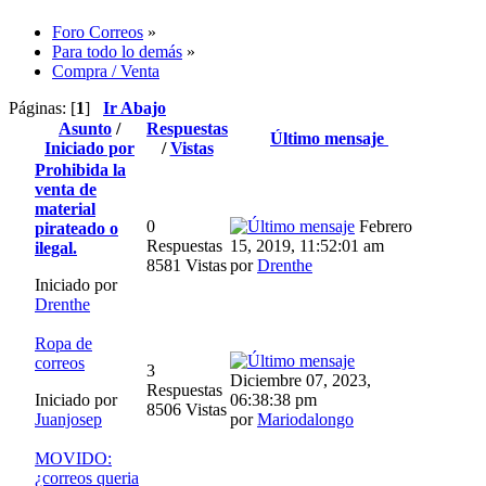
Foro Correos
»
Para todo lo demás
»
Compra / Venta
Páginas: [
1
]
Ir Abajo
Asunto
/
Respuestas
Último mensaje
Iniciado por
/
Vistas
Prohibida la
venta de
material
0
Febrero
pirateado o
Respuestas
15, 2019, 11:52:01 am
ilegal.
8581 Vistas
por
Drenthe
Iniciado por
Drenthe
Ropa de
correos
3
Diciembre 07, 2023,
Respuestas
Iniciado por
06:38:38 pm
8506 Vistas
Juanjosep
por
Mariodalongo
MOVIDO:
¿correos queria