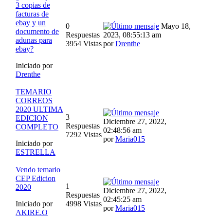
3 copias de
facturas de
ebay y un
0
Mayo 18,
documento de
Respuestas
2023, 08:55:13 am
adunas para
3954 Vistas
por
Drenthe
ebay?
Iniciado por
Drenthe
TEMARIO
CORREOS
2020 ULTIMA
3
EDICION
Diciembre 27, 2022,
Respuestas
COMPLETO
02:48:56 am
7292 Vistas
por
Maria015
Iniciado por
ESTRELLA
Vendo temario
CEP Edicion
1
2020
Diciembre 27, 2022,
Respuestas
02:45:25 am
Iniciado por
4998 Vistas
por
Maria015
AKIRE.O