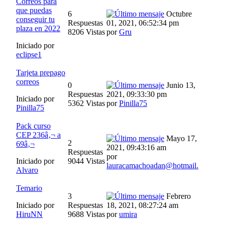
Correos para
que puedas
6
Octubre
conseguir tu
Respuestas
01, 2021, 06:52:34 pm
plaza en 2022
8206 Vistas
por
Gru
Iniciado por
eclipse1
Tarjeta prepago
correos
0
Junio 13,
Respuestas
2021, 09:33:30 pm
Iniciado por
5362 Vistas
por
Pinilla75
Pinilla75
Pack curso
CEP 236â‚¬ a
Mayo 17,
2
69â‚¬
2021, 09:43:16 am
Respuestas
por
Iniciado por
9044 Vistas
lauracamachoadan@hotmail.
Alvaro
Temario
3
Febrero
Iniciado por
Respuestas
18, 2021, 08:27:24 am
HiruNN
9688 Vistas
por
umira