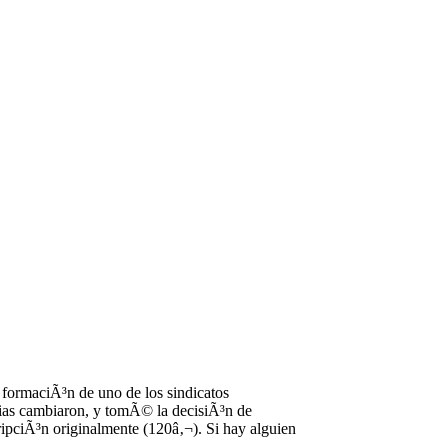
formaciÃ³n de uno de los sindicatos
cias cambiaron, y tomÃ© la decisiÃ³n de
ripciÃ³n originalmente (120â‚¬). Si hay alguien