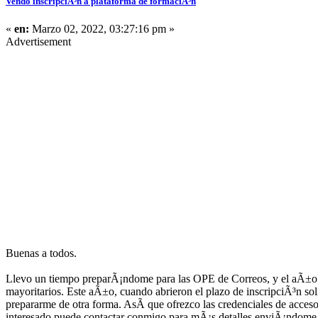
Vendo inscripciÃ³n a plataforma de formaciÃ³n
«
en:
Marzo 02, 2022, 03:27:16 pm »
Advertisement
Buenas a todos.
Llevo un tiempo preparÃ¡ndome para las OPE de Correos, y el aÃ±o 
mayoritarios. Este aÃ±o, cuando abrieron el plazo de inscripciÃ³n s
prepararme de otra forma. AsÃ­ que ofrezco las credenciales de acceso
interesado puede contactar conmigo para mÃ¡s detalles enviÃ¡ndome