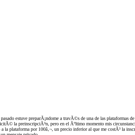
pasado estuve preparÃ¡ndome a travÃ©s de una de las plataformas de 
olicitÃ© la preinscripciÃ³n, pero en el Ãºltimo momento mis circunstan
 a la plataforma por 100â‚¬, un precio inferior al que me costÃ³ la insc
 un mensaje privado.