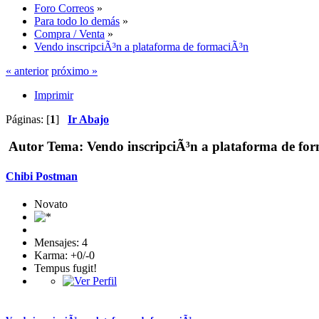
Foro Correos
»
Para todo lo demás
»
Compra / Venta
»
Vendo inscripciÃ³n a plataforma de formaciÃ³n
« anterior
próximo »
Imprimir
Páginas: [
1
]
Ir Abajo
Autor
Tema: Vendo inscripciÃ³n a plataforma de for
Chibi Postman
Novato
Mensajes: 4
Karma: +0/-0
Tempus fugit!