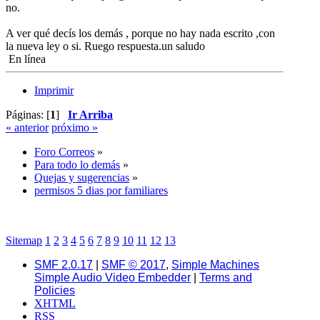
no.
A ver qué decís los demás , porque no hay nada escrito ,con
la nueva ley o si. Ruego respuesta.un saludo
En línea
Imprimir
Páginas: [
1
]
Ir Arriba
« anterior
próximo »
Foro Correos
»
Para todo lo demás
»
Quejas y sugerencias
»
permisos 5 dias por familiares
Sitemap
1
2
3
4
5
6
7
8
9
10
11
12
13
SMF 2.0.17
|
SMF © 2017
,
Simple Machines
Simple Audio Video Embedder
|
Terms and
Policies
XHTML
RSS