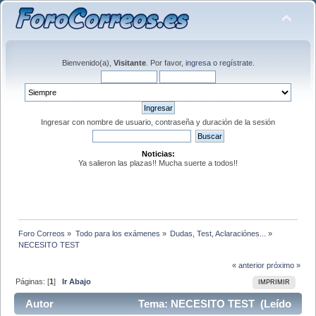
Bienvenido(a),
Visitante
. Por favor,
ingresa
o
regístrate
.
Ingresar con nombre de usuario, contraseña y duración de la sesión
Noticias:
Ya salieron las plazas!! Mucha suerte a todos!!
Foro Correos
»
Todo para los exámenes
»
Dudas, Test, Aclaraciónes...
»
NECESITO TEST 
« anterior
próximo »
Páginas: [
1
]
Ir Abajo
IMPRIMIR
Autor
Tema: NECESITO TEST (Leído