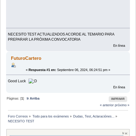
NECESITO TEST ACTUALIZADOS ACORDE AL TEMARIO PARA
PREPARAR LA PRÓXIMA CONVOCATORIA
En línea
FuturoCartero
«
Respuesta #1 en:
Septiembre 06, 2024, 06:24:51 pm »
Good Luck
En línea
Páginas: [
1
]
Ir Arriba
IMPRIMIR
« anterior
próximo »
Foro Correos
»
Todo para los exámenes
»
Dudas, Test, Aclaraciónes...
»
NECESITO TEST 
Ir a: