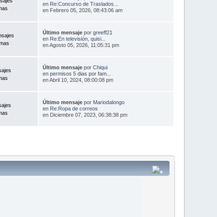
sajes
en
Re:Concurso de Traslados...
mas
en Febrero 05, 2026, 08:43:06 am
Último mensaje
por
greeff21
nsajes
en
Re:En televisión, quisi...
emas
en Agosto 05, 2026, 11:05:31 pm
Último mensaje
por
Chiqui
sajes
en
permisos 5 dias por fam...
mas
en Abril 10, 2024, 08:00:08 pm
Último mensaje
por
Mariodalongo
sajes
en
Re:Ropa de correos
mas
en Diciembre 07, 2023, 06:38:38 pm