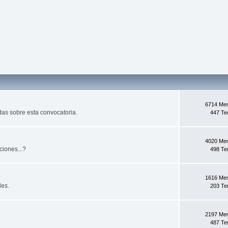
6714 Me
das sobre esta convocatoria.
447 T
4020 Me
ciones...?
498 T
1616 Me
les.
203 T
2197 Me
487 T