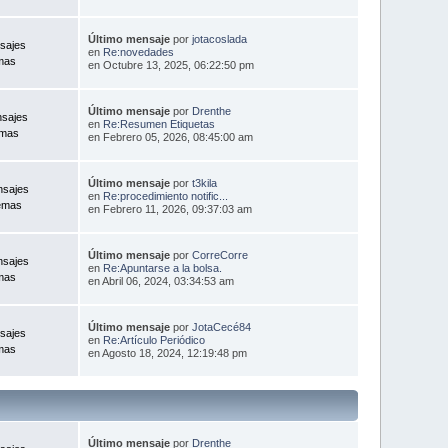
Último mensaje
por
jotacoslada
sajes
en
Re:novedades
mas
en Octubre 13, 2025, 06:22:50 pm
Último mensaje
por
Drenthe
nsajes
en
Re:Resumen Etiquetas
emas
en Febrero 05, 2026, 08:45:00 am
Último mensaje
por
t3kila
nsajes
en
Re:procedimiento notific...
emas
en Febrero 11, 2026, 09:37:03 am
Último mensaje
por
CorreCorre
nsajes
en
Re:Apuntarse a la bolsa.
mas
en Abril 06, 2024, 03:34:53 am
Último mensaje
por
JotaCecé84
sajes
en
Re:Artículo Periódico
mas
en Agosto 18, 2024, 12:19:48 pm
Último mensaje
por
Drenthe