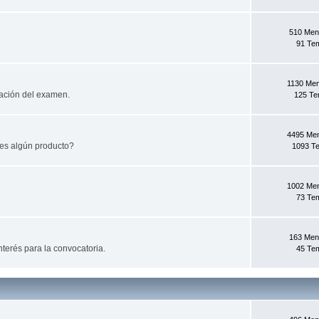
510 Men
91 Te
1130 Me
ación del examen.
125 T
4495 Me
es algún producto?
1093 T
1002 Me
73 Te
163 Men
terés para la convocatoria.
45 Te