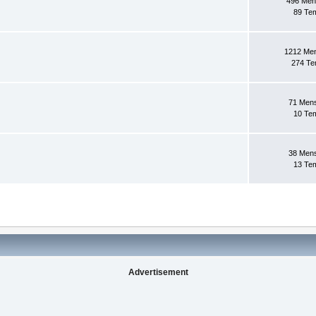
496 Men
89 Te
1212 Me
274 T
71 Men
10 Te
38 Men
13 Te
Advertisement