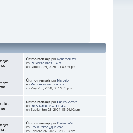
Último mensaje
por
olgastacruz90
nsajes
en
Re:Vacaciones + APs
emas
en Octubre 24, 2025, 01:00:26 pm
Último mensaje
por
Marcelo
nsajes
en
Re:nueva convocatoria
emas
en Mayo 31, 2026, 09:19:39 pm
Último mensaje
por
FuturoCartero
nsajes
en
Re:Afiliarse a CGT o a C...
emas
en Septiembre 25, 2024, 06:26:02 pm
Último mensaje
por
CarteiroPat
nsajes
en
Envío Prime ¿qué es?
emas
en Febrero 24, 2026, 12:12:13 pm