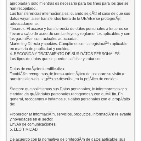
apropiada y solo mientras es necesario para los fines para los que se
han recopilado.
Las transferencias internacionales: cuando se dÃ© el caso de que sus
datos vayan a ser transferidos fuera de la UE/EEE se protegerÃ¡n
adecuadamente.
Terceros: El acceso y transferencia de datos personales a terceros se
llevan a cabo de acuerdo con las leyes y reglamentos aplicables y con
las garantÃ­as contractuales adecuadas.
Marketing Directo y cookies: Cumplimos con la legislaciÃ³n aplicable
en materia de publicidad y cookies.
4. RECOGIDA Y TRATAMIENTO DE SUS DATOS PERSONALES
Las tipos de datos que se pueden solicitar y tratar son:
Datos de carÃ¡cter identificativo.
TambiÃ©n recogemos de forma automÃ¡tica datos sobre su visita a
nuestro sitio web segÃºn se describe en la polÃ­tica de cookies.
Siempre que solicitemos sus Datos personales, le informaremos con
claridad de quÃ© datos personales recogemos y con quÃ© fin. En
general, recogemos y tratamos sus datos personales con el propÃ³sito
de:
Proporcionar informaciÃ³n, servicios, productos, informaciÃ³n relevante
y novedades en el sector.
EnvÃ­o de comunicaciones.
5. LEGITIMIDAD
De acuerdo con la normativa de protecciÃ³n de datos aplicable, sus