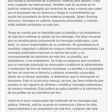
que invada la privacidad de la persona, material para adultos, o que
viole cualquier ley Internacional. También está de acuerdo en no
publicar material protegido por derechos de autor a menos que usted
sea el propietario de los derechos o tenga el consentimiento por
escrito del propietario de dicho material protegido. Spam, flooding,
anuncios, mensajes en cadena, esquemas piramidales, y colectas
están también prohibidos en este foro.
Tenga en cuenta que es imposible para la plantilla o los propietarios
de este foro confirmar la validez de los mensajes. Por favor recuerde
que no monitorizamos activamente los mensajes publicados, y por
tanto, no somos responsables de su contenido. No garantizamos la
exactitud, integridad o utilidad de ninguna información presentada. Los
mensajes publicados expresan la opinión del autor, y no
necesariamente las opiniones de este foro, su plantilla, sus
subsidiarios, o los propietarios. Se invita a cualquiera que considere
que un mensaje publicado es censurable a notificarlo al administrador
o moderador del foro de manera inmediata. La plantilla y el propietario
del foro se reservan el derecho a eliminar contenido censurable,
dentro de un tiempo razonable, si determinan que la eliminación es
necesaria. Este es un proceso manual, así que, por favor entienda que
pueden no ser capaces de eliminar o modificar mensajes particulares
de manera inmediata. Esta política se aplica también a la información
de los perfiles de los miembros del foro.
Usted es el único responsable del contenido de los mensajes que
publica. Además, está de acuerdo en indemnizar y liberar de toda
responsabilidad a los propietarios de este foro, cualquier sitio web