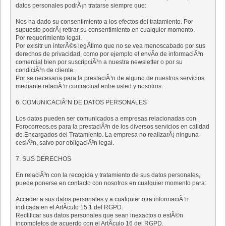
datos personales podrÃ¡n tratarse siempre que:
Nos ha dado su consentimiento a los efectos del tratamiento. Por
supuesto podrÃ¡ retirar su consentimiento en cualquier momento.
Por requerimiento legal.
Por exisitr un interÃ©s legÃ­timo que no se vea menoscabado por sus
derechos de privacidad, como por ejemplo el envÃ­o de informaciÃ³n
comercial bien por suscripciÃ³n a nuestra newsletter o por su
condiciÃ³n de cliente.
Por se necesaria para la prestaciÃ³n de alguno de nuestros servicios
mediante relaciÃ³n contractual entre usted y nosotros.
6. COMUNICACIÃ“N DE DATOS PERSONALES
Los datos pueden ser comunicados a empresas relacionadas con
Forocorreos.es para la prestaciÃ³n de los diversos servicios en calidad
de Encargados del Tratamiento. La empresa no realizarÃ¡ ninguna
cesiÃ³n, salvo por obligaciÃ³n legal.
7. SUS DERECHOS
En relaciÃ³n con la recogida y tratamiento de sus datos personales,
puede ponerse en contacto con nosotros en cualquier momento para:
Acceder a sus datos personales y a cualquier otra informaciÃ³n
indicada en el ArtÃ­culo 15.1 del RGPD.
Rectificar sus datos personales que sean inexactos o estÃ©n
incompletos de acuerdo con el ArtÃ­culo 16 del RGPD.