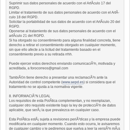
Suprimir sus datos personales de acuerdo con el ArtÃ­culo 17 del
RGPD.
Limitar el tratamiento de sus datos personales de acuerdo con el ArtÃ­
culo 18 del RGPD.
Solicitar la portabilidad de sus datos de acuerdo con el ArtÃ­culo 20 del
RGPD.
Oponerse al tratamiento de sus datos personales de acuerdo con el
artÃ­culo 21 del RGPD.
Si ha otorgado su consentimiento para alguna finalidad concreta, tiene
derecho a retirar el consentimiento otorgado en cualquier momento,
sin que ello afecte a la licitud del tratamiento basado en el
consentimiento previo a su retirada rrhh.
Puede ejercer estos derechos enviando comunicaciÃ³n, motivada y
acreditada, a forocorreos@gmail.com
TambiÃ©n tiene derecho a presentar una reclamaciÃ³n ante la
Autoridad de control competente (
www.aepd.es
) si considera que el
tratamiento no se ajusta a la normativa vigente.
8. INFORMACIÃ“N LEGAL
Los requisitos de esta PolÃ­tica complementan, y no reemplazan,
cualquier otro requisito existente bajo la ley de protecciÃ³n de datos
aplicable, que serÃ¡ la que prevalezca en cualquier caso.
Esta PolÃ­tica estÃ¡ sujeta a revisiones periÃ³dicas y la empresa puede
modificarla en cualquier momento. Cuando esto ocurra, le avisaremos
de cualquier cambio y le pediremos que vuelva a leer la versiÃ³n mÃ¡s