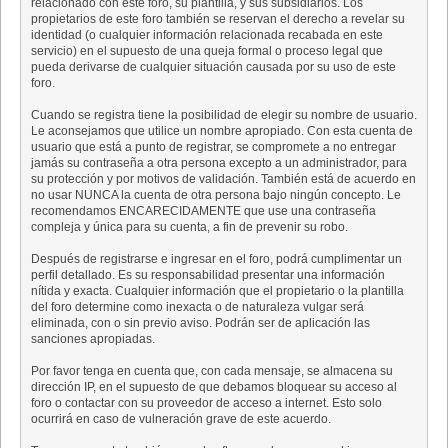
relacionado con este foro, su plantilla, y sus subsidiarios. Los
propietarios de este foro también se reservan el derecho a revelar su
identidad (o cualquier información relacionada recabada en este
servicio) en el supuesto de una queja formal o proceso legal que
pueda derivarse de cualquier situación causada por su uso de este
foro.
Cuando se registra tiene la posibilidad de elegir su nombre de usuario.
Le aconsejamos que utilice un nombre apropiado. Con esta cuenta de
usuario que está a punto de registrar, se compromete a no entregar
jamás su contraseña a otra persona excepto a un administrador, para
su protección y por motivos de validación. También está de acuerdo en
no usar NUNCA la cuenta de otra persona bajo ningún concepto. Le
recomendamos ENCARECIDAMENTE que use una contraseña
compleja y única para su cuenta, a fin de prevenir su robo.
Después de registrarse e ingresar en el foro, podrá cumplimentar un
perfil detallado. Es su responsabilidad presentar una información
nítida y exacta. Cualquier información que el propietario o la plantilla
del foro determine como inexacta o de naturaleza vulgar será
eliminada, con o sin previo aviso. Podrán ser de aplicación las
sanciones apropiadas.
Por favor tenga en cuenta que, con cada mensaje, se almacena su
dirección IP, en el supuesto de que debamos bloquear su acceso al
foro o contactar con su proveedor de acceso a internet. Esto solo
ocurrirá en caso de vulneración grave de este acuerdo.