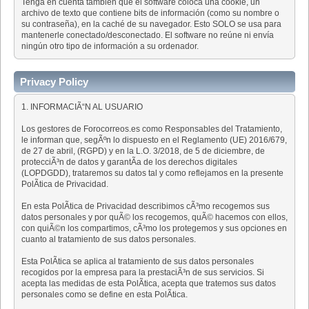
Tenga en cuenta también que el software coloca una cookie, un
archivo de texto que contiene bits de información (como su nombre o
su contraseña), en la caché de su navegador. Esto SOLO se usa para
mantenerle conectado/desconectado. El software no reúne ni envía
ningún otro tipo de información a su ordenador.
Privacy Policy
1. INFORMACIÃ“N AL USUARIO
Los gestores de Forocorreos.es como Responsables del Tratamiento,
le informan que, segÃºn lo dispuesto en el Reglamento (UE) 2016/679,
de 27 de abril, (RGPD) y en la L.O. 3/2018, de 5 de diciembre, de
protecciÃ³n de datos y garantÃ­a de los derechos digitales
(LOPDGDD), trataremos su datos tal y como reflejamos en la presente
PolÃ­tica de Privacidad.
En esta PolÃ­tica de Privacidad describimos cÃ³mo recogemos sus
datos personales y por quÃ© los recogemos, quÃ© hacemos con ellos,
con quiÃ©n los compartimos, cÃ³mo los protegemos y sus opciones en
cuanto al tratamiento de sus datos personales.
Esta PolÃ­tica se aplica al tratamiento de sus datos personales
recogidos por la empresa para la prestaciÃ³n de sus servicios. Si
acepta las medidas de esta PolÃ­tica, acepta que tratemos sus datos
personales como se define en esta PolÃ­tica.