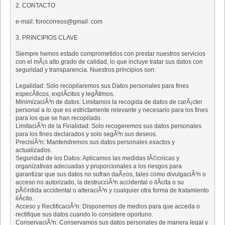
2. CONTACTO
e-mail: forocorreos@gmail. com
3. PRINCIPIOS CLAVE
Siempre hemos estado comprometidos con prestar nuestros servicios
con el mÃ¡s alto grado de calidad, lo que incluye tratar sus datos con
seguridad y transparencia. Nuestros principios son:
Legalidad: Solo recopilaremos sus Datos personales para fines
especÃ­ficos, explÃ­citos y legÃ­timos.
MinimizaciÃ³n de datos: Limitamos la recogida de datos de carÃ¡cter
personal a lo que es estrictamente relevante y necesario para los fines
para los que se han recopilado.
LimitaciÃ³n de la Finalidad: Solo recogeremos sus datos personales
para los fines declarados y solo segÃºn sus deseos.
PrecisiÃ³n: Mantendremos sus datos personales exactos y
actualizados.
Seguridad de los Datos: Aplicamos las medidas tÃ©cnicas y
organizativas adecuadas y proporcionales a los riesgos para
garantizar que sus datos no sufran daÃ±os, tales como divulgaciÃ³n o
acceso no autorizado, la destrucciÃ³n accidental o ilÃ­cita o su
pÃ©rdida accidental o alteraciÃ³n y cualquier otra forma de tratamiento
ilÃ­cito.
Acceso y RectificaciÃ³n: Disponemos de medios para que acceda o
rectifique sus datos cuando lo considere oportuno.
ConservaciÃ³n: Conservamos sus datos personales de manera legal y