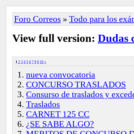
Foro Correos
»
Todo para los ex
View full version:
Dudas 
1
2
3
4
5
6
7
8
9
10
»
nueva convocatoria
CONCURSO TRASLADOS
Consurso de traslados y excede
Traslados
CARNET 125 CC
¿SE SABE ALGO?
MERITOS DE CONCURSO 