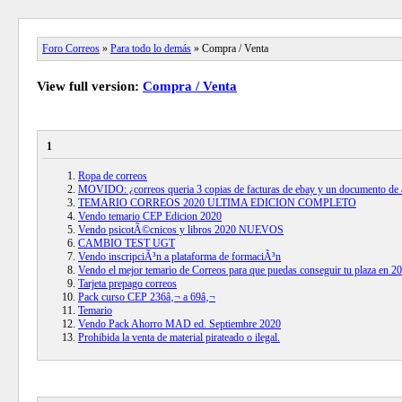
Foro Correos
»
Para todo lo demás
» Compra / Venta
View full version:
Compra / Venta
1
Ropa de correos
MOVIDO: ¿correos queria 3 copias de facturas de ebay y un documento de 
TEMARIO CORREOS 2020 ULTIMA EDICION COMPLETO
Vendo temario CEP Edicion 2020
Vendo psicotÃ©cnicos y libros 2020 NUEVOS
CAMBIO TEST UGT
Vendo inscripciÃ³n a plataforma de formaciÃ³n
Vendo el mejor temario de Correos para que puedas conseguir tu plaza en 2
Tarjeta prepago correos
Pack curso CEP 236â‚¬ a 69â‚¬
Temario
Vendo Pack Ahorro MAD ed. Septiembre 2020
Prohibida la venta de material pirateado o ilegal.