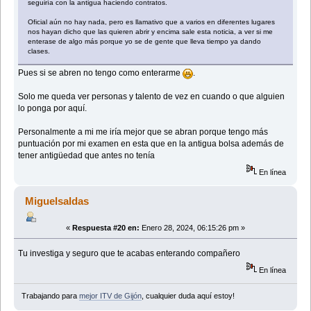
seguiría con la antigua haciendo contratos.
Oficial aún no hay nada, pero es llamativo que a varios en diferentes lugares
nos hayan dicho que las quieren abrir y encima sale esta noticia, a ver si me
enterase de algo más porque yo se de gente que lleva tiempo ya dando
clases.
Pues si se abren no tengo como enterarme
.
Solo me queda ver personas y talento de vez en cuando o que alguien
lo ponga por aquí.
Personalmente a mi me iría mejor que se abran porque tengo más
puntuación por mi examen en esta que en la antigua bolsa además de
tener antigüedad que antes no tenía
En línea
Miguelsaldas
«
Respuesta #20 en:
Enero 28, 2024, 06:15:26 pm »
Tu investiga y seguro que te acabas enterando compañero
En línea
Trabajando para
mejor ITV de Gijón
, cualquier duda aquí estoy!