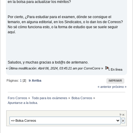
en la bolsa para actualizar los méritos?
Por cierto, ¿Para estudiar para el examen, dónde se consigue el
temario, en alguna editorial, en los Sindicatos, o lo dan los de Correos?
No sé cómo funciona esto, o la forma de estudio que se suele seguir
aquí.
Saludos, y muchas gracias a tod@s de antemano.
«
Última modificación: Abril 06, 2024, 03:45:21 am por CorreCorre
»
En línea
Páginas:
1
[
2
]
Ir Arriba
IMPRIMIR
« anterior
próximo »
Foro Correos
»
Todo para los exámenes
»
Bolsa Correos
»
Apuntarse a la bolsa.
Ir a: