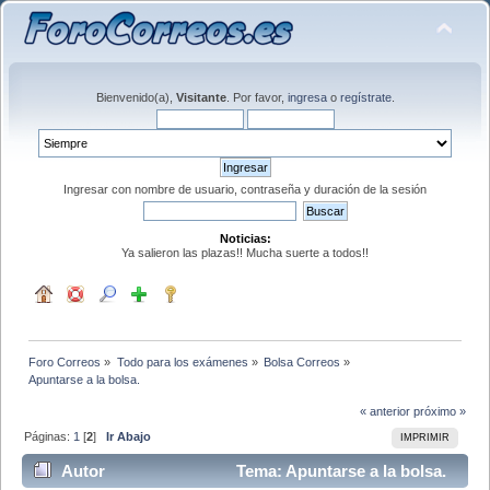
Bienvenido(a),
Visitante
. Por favor,
ingresa
o
regístrate
.
Ingresar con nombre de usuario, contraseña y duración de la sesión
Noticias:
Ya salieron las plazas!! Mucha suerte a todos!!
Foro Correos
»
Todo para los exámenes
»
Bolsa Correos
»
Apuntarse a la bolsa.
« anterior
próximo »
Páginas:
1
[
2
]
Ir Abajo
IMPRIMIR
Autor
Tema: Apuntarse a la bolsa.