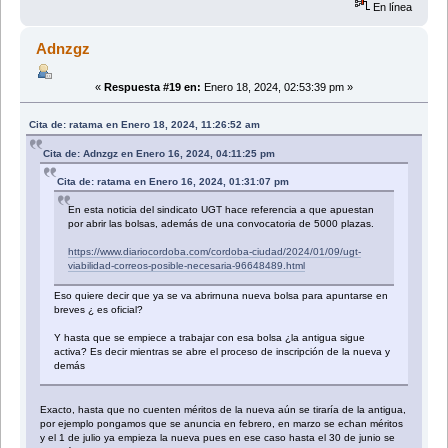
En línea
Adnzgz
«
Respuesta #19 en:
Enero 18, 2024, 02:53:39 pm »
Cita de: ratama en Enero 18, 2024, 11:26:52 am
Cita de: Adnzgz en Enero 16, 2024, 04:11:25 pm
Cita de: ratama en Enero 16, 2024, 01:31:07 pm
En esta noticia del sindicato UGT hace referencia a que apuestan
por abrir las bolsas, además de una convocatoria de 5000 plazas.
https://www.diariocordoba.com/cordoba-ciudad/2024/01/09/ugt-
viabilidad-correos-posible-necesaria-96648489.html
Eso quiere decir que ya se va abrirnuna nueva bolsa para apuntarse en
breves ¿ es oficial?
Y hasta que se empiece a trabajar con esa bolsa ¿la antigua sigue
activa? Es decir mientras se abre el proceso de inscripción de la nueva y
demás
Exacto, hasta que no cuenten méritos de la nueva aún se tiraría de la antigua,
por ejemplo pongamos que se anuncia en febrero, en marzo se echan méritos
y el 1 de julio ya empieza la nueva pues en ese caso hasta el 30 de junio se