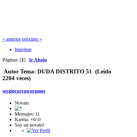
« anterior
próximo »
Imprimir
Páginas: [
1
]
Ir Abajo
Autor
Tema: DUDA DISTRITO 51 (Leído
2204 veces)
sergiocarrascoramos
Novato
Mensajes: 11
Karma: +0/-0
Soy un novato!