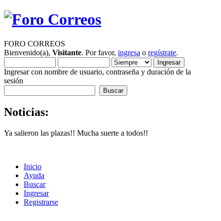
FORO CORREOS
Bienvenido(a),
Visitante
. Por favor,
ingresa
o
regístrate
.
Ingresar con nombre de usuario, contraseña y duración de la
sesión
Noticias:
Ya salieron las plazas!! Mucha suerte a todos!!
Inicio
Ayuda
Buscar
Ingresar
Registrarse