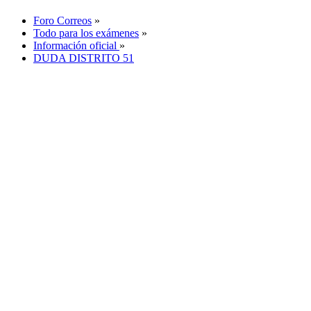
Foro Correos
»
Todo para los exámenes
»
Información oficial
»
DUDA DISTRITO 51