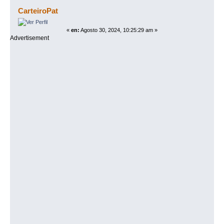
del que habla el DR sobre los Apartados? (Leído 5068
CarteiroPat
veces)
«
en:
Agosto 30, 2024, 10:25:29 am »
Advertisement