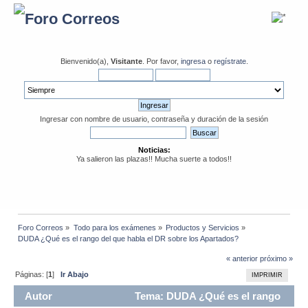
Bienvenido(a),
Visitante
. Por favor,
ingresa
o
regístrate
.
Ingresar con nombre de usuario, contraseña y duración de la sesión
Noticias:
Ya salieron las plazas!! Mucha suerte a todos!!
Foro Correos
»
Todo para los exámenes
»
Productos y Servicios
»
DUDA ¿Qué es el rango del que habla el DR sobre los Apartados?
« anterior
próximo »
Páginas: [
1
]
Ir Abajo
IMPRIMIR
Autor
Tema: DUDA ¿Qué es el rango