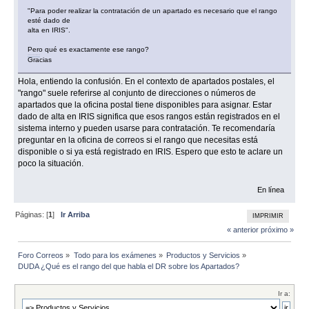
"Para poder realizar la contratación de un apartado es necesario que el rango
esté dado de
alta en IRIS".
Pero qué es exactamente ese rango?
Lista de casinos sin licencia
Gracias
Hola, entiendo la confusión. En el contexto de apartados postales, el
"rango" suele referirse al conjunto de direcciones o números de
apartados que la oficina postal tiene disponibles para asignar. Estar
dado de alta en IRIS significa que esos rangos están registrados en el
sistema interno y pueden usarse para contratación. Te recomendaría
preguntar en la oficina de correos si el rango que necesitas está
disponible o si ya está registrado en IRIS. Espero que esto te aclare un
poco la situación.
En línea
Páginas: [
1
]
Ir Arriba
IMPRIMIR
« anterior
próximo »
Foro Correos
»
Todo para los exámenes
»
Productos y Servicios
»
DUDA ¿Qué es el rango del que habla el DR sobre los Apartados?
Ir a: