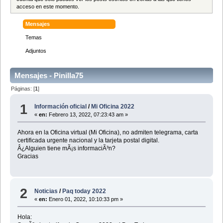
acceso en este momento.
Mensajes
Temas
Adjuntos
Mensajes - Pinilla75
Páginas: [
1
]
1
Información oficial
/
Mi Oficina 2022
«
en:
Febrero 13, 2022, 07:23:43 am »
Ahora en la Oficina virtual (Mi Oficina), no admiten telegrama, carta
certificada urgente nacional y la tarjeta postal digital.
Â¿Alguien tiene mÃ¡s informaciÃ³n?
Gracias
2
Noticias
/
Paq today 2022
«
en:
Enero 01, 2022, 10:10:33 pm »
Hola: