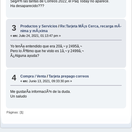
SegÃºn las tarifas de Correos 2022, el Paq Today no aparece.
Ha desaparecido???
3
Productos y Servicios
/
Re:Tarjeta MÃ¡s Cerca, recarga mÃ­
nima y mÃ¡xima
«
en:
Julio 24, 2021, 01:13:47 pm »
Yo tenÃ­a entendido que era 20â‚¬ y 2495â‚¬
Pero lo Ãºltimo que he visto es 1â‚¬ y 2499â‚¬
Â¿Alguna ayuda?
4
Compra / Venta
/
Tarjeta prepago correos
«
en:
Junio 13, 2021, 09:33:30 pm »
Me gustarÃ­a informaciÃ³n de la duda.
Un saludo
Páginas: [
1
]