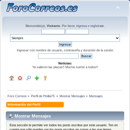
Bienvenido(a),
Visitante
. Por favor,
ingresa
o
regístrate
.
Ingresar con nombre de usuario, contraseña y duración de la sesión
Noticias:
Ya salieron las plazas!! Mucha suerte a todos!!
Foro Correos
»
Perfil de Pinilla75 
»
Mostrar Mensajes
»
Mensajes
Información del Perfil
Mostrar Mensajes
Esta sección te permite ver todos los posts escritos por este usuario. Ten en
cuenta que sólo puedes ver los posts escritos en zonas a las que tienes