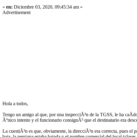
«
en:
Diciembre 03, 2020, 09:45:34 am »
Advertisement
Hola a todos,
Tengo un amigo al que, por una inspecciÃ³n de la TGSS, le ha caÃ­do
Ãºnico intento y el funcionario consignÃ³ que el destinatario era des
La cuestiÃ³n es que, obviamente, la direcciÃ³n era correcta, pues el
baja, la persiana estaba bajada y el nombre comercial del local (clases 