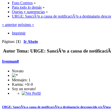
Foro Correos
»
Para todo lo demás
»
Quejas y sugerencias
»
URGE: SanciÃ³n a causa de notificaciÃ³n a destinatario desco
« anterior
próximo »
Imprimir
Páginas: [
1
]
Ir Abajo
Autor
Tema: URGE: SanciÃ³n a causa de notificaciÃ³
Ironman8
Novato
Mensajes: 1
Karma: +0/-0
Soy un novato!
URGE: SanciÃ³n a causa de notificaciÃ³n a destinatario desconocido errÃ³nea