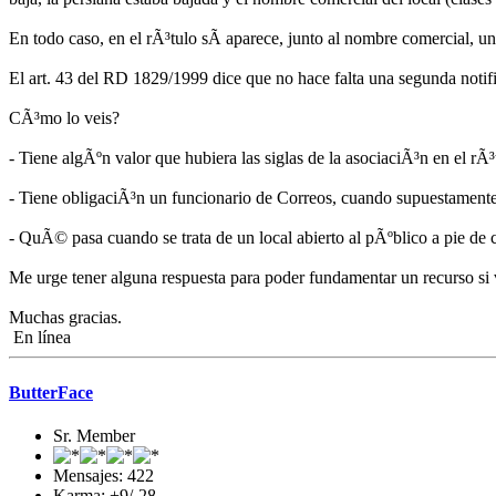
En todo caso, en el rÃ³tulo sÃ­ aparece, junto al nombre comercial, u
El art. 43 del RD 1829/1999 dice que no hace falta una segunda notifi
CÃ³mo lo veis?
- Tiene algÃºn valor que hubiera las siglas de la asociaciÃ³n en el rÃ³
- Tiene obligaciÃ³n un funcionario de Correos, cuando supuestamente
- QuÃ© pasa cuando se trata de un local abierto al pÃºblico a pie de
Me urge tener alguna respuesta para poder fundamentar un recurso si
Muchas gracias.
En línea
ButterFace
Sr. Member
Mensajes: 422
Karma: +9/-28