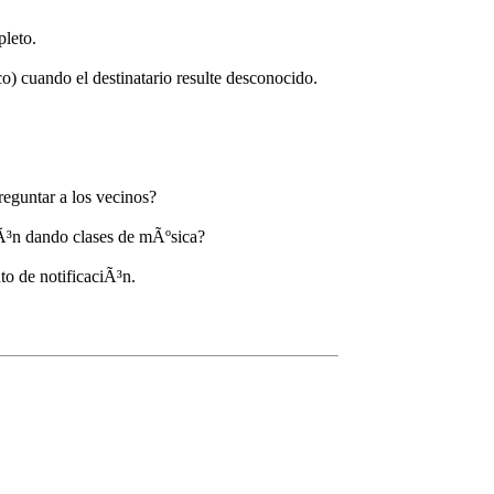
pleto.
o) cuando el destinatario resulte desconocido.
eguntar a los vecinos?
ciÃ³n dando clases de mÃºsica?
o de notificaciÃ³n.