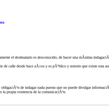
³nea
amente el destinatario es desconocido, de hacer una mÃ­nima indagaciÃ
pie de calle desde hace aÃ±os y es pÃºblico y notorio que existe esta 
ene obligaciÃ³n de indagar nada puesto que no puede divulgar informac
 o la propia existencia de la comunicaciÃ³n.