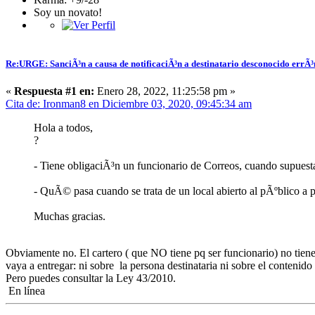
Soy un novato!
Re:URGE: SanciÃ³n a causa de notificaciÃ³n a destinatario desconocido errÃ
«
Respuesta #1 en:
Enero 28, 2022, 11:25:58 pm »
Cita de: Ironman8 en Diciembre 03, 2020, 09:45:34 am
Hola a todos,
?
- Tiene obligaciÃ³n un funcionario de Correos, cuando supuest
- QuÃ© pasa cuando se trata de un local abierto al pÃºblico a 
Muchas gracias.
Obviamente no. El cartero ( que NO tiene pq ser funcionario) no ti
vaya a entregar: ni sobre la persona destinataria ni sobre el contenido
Pero puedes consultar la Ley 43/2010.
En línea