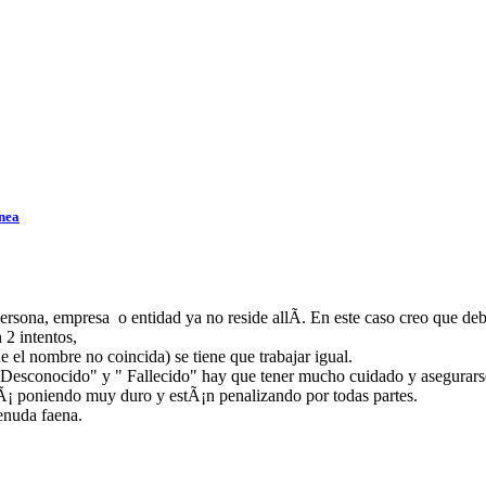
³nea
persona, empresa o entidad ya no reside allÃ­. En este caso creo que 
 2 intentos,
ue el nombre no coincida) se tiene que trabajar igual.
" Desconocido" y " Fallecido" hay que tener mucho cuidado y asegurarse
stÃ¡ poniendo muy duro y estÃ¡n penalizando por todas partes.
enuda faena.