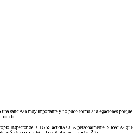
 una sanciÃ³n muy importante y no pudo formular alegaciones porque l
conocido.
 propio Inspector de la TGSS acudiÃ³ allÃ­ personalmente. SucediÃ³ que,
de mÃºsica) es distinta al del titular, una asociaciÃ³n.