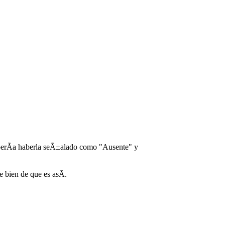
deberÃ­a haberla seÃ±alado como "Ausente" y
 bien de que es asÃ­.