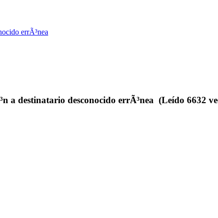
nocido errÃ³nea
n a destinatario desconocido errÃ³nea (Leído 6632 ve