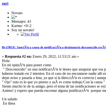
zuri
Novato
Mensajes: 43
Karma: +0/-2
Soy un novato!
Re:URGE: SanciÃ³n a causa de notificaciÃ³n a destinatario desconocido errÃ
«
Respuesta #2 en:
Enero 29, 2022, 11:53:21 am »
Hola:
En mi opiniÃ³n para poner como
" Desconocido" en una notificaciÃ³n te tienes que asegurar que esa 
haberse tratado en 2 intentos. En el caso de no encontarse nadie alli en
dejar aviso y pasarla a lista, ya que si la direcciÃ³n es correcta ( aunq
" Ojo" esto es lo que yo pienso y asÃ­ es como trabajo.Con la causa 
Siento mucho lo de tu amigo, pero el tema de las notificaciones se e
Animo! y espero que pueda encontar alguna justificaciÃ³n porque m
Un saludo
En línea