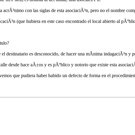
na acrÃ³nimo con las siglas de esta asociaciÃ³n, pero no el nombre com
caciÃ³n (que hubiera en este caso encontrado el local abierto al pÃºblic
tulo?
 el destinatario es desconocido, de hacer una mÃ­nima indagaciÃ³n y pr
 calle desde hace aÃ±os y es pÃºblico y notorio que existe esta asocia
 vemos que pudiera haber habido un defecto de forma en el procedimient