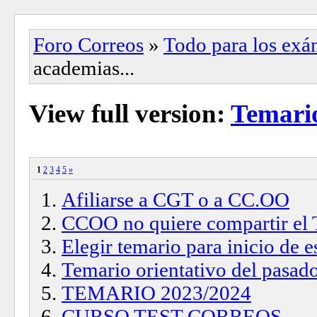
Foro Correos
»
Todo para los ex
academias...
View full version:
Temario
1
2
3
4
5
»
Afiliarse a CGT o a CC.OO
CCOO no quiere compartir e
Elegir temario para inicio de
Temario orientativo del pasa
TEMARIO 2023/2024
CURSO TEST CORREOS