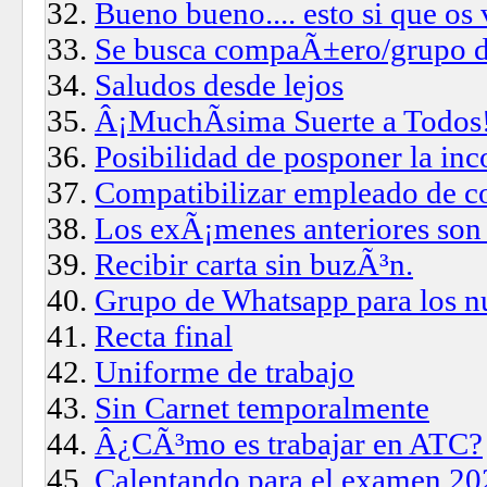
Bueno bueno.... esto si que os
Se busca compaÃ±ero/grupo d
Saludos desde lejos
Â¡MuchÃ­sima Suerte a Todos
Posibilidad de posponer la in
Compatibilizar empleado de c
Los exÃ¡menes anteriores son
Recibir carta sin buzÃ³n.
Grupo de Whatsapp para los n
Recta final
Uniforme de trabajo
Sin Carnet temporalmente
Â¿CÃ³mo es trabajar en ATC?
Calentando para el examen 20