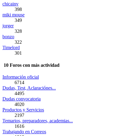
chicainv
398
miki mouse
349
jorger
328
bonzo
322
Timelord
301
10 Foros con más actividad
Información oficial
6714
Dudas, Test, Aclaraciónes...
4495
Dudas convocatoria
4020
Productos y Servicios
2197
Temarios, preparadores, academias...
1616
Trabajando en Correos