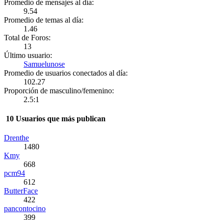
Promedio de mensajes al día:
9.54
Promedio de temas al día:
1.46
Total de Foros:
13
Último usuario:
Samuelunose
Promedio de usuarios conectados al día:
102.27
Proporción de masculino/femenino:
2.5:1
10 Usuarios que más publican
Drenthe
1480
Kmy
668
pcm94
612
ButterFace
422
pancontocino
399