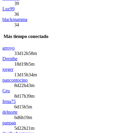
39
Luz99
36
blackmamma
34
Más tiempo conectado
arroyo
33d12h58m
Drenthe
18d19h5m
jorger
13d15h34m
pancontocino
8d22h43m
Gru
8d17h39m
Irma75
6d15h5m
delnorte
6d6h19m
panpan
5d22h21m