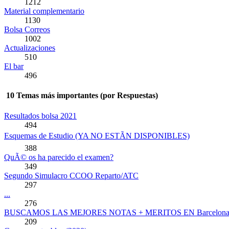
1212
Material complementario
1130
Bolsa Correos
1002
Actualizaciones
510
El bar
496
10 Temas más importantes (por Respuestas)
Resultados bolsa 2021
494
Esquemas de Estudio (YA NO ESTÃN DISPONIBLES)
388
QuÃ© os ha parecido el examen?
349
Segundo Simulacro CCOO Reparto/ATC
297
...
276
BUSCAMOS LAS MEJORES NOTAS + MERITOS EN Barcelona/
209