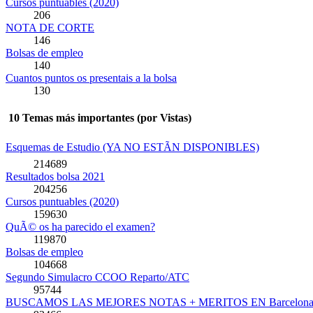
Cursos puntuables (2020)
206
NOTA DE CORTE
146
Bolsas de empleo
140
Cuantos puntos os presentais a la bolsa
130
10 Temas más importantes (por Vistas)
Esquemas de Estudio (YA NO ESTÃN DISPONIBLES)
214689
Resultados bolsa 2021
204256
Cursos puntuables (2020)
159630
QuÃ© os ha parecido el examen?
119870
Bolsas de empleo
104668
Segundo Simulacro CCOO Reparto/ATC
95744
BUSCAMOS LAS MEJORES NOTAS + MERITOS EN Barcelona/