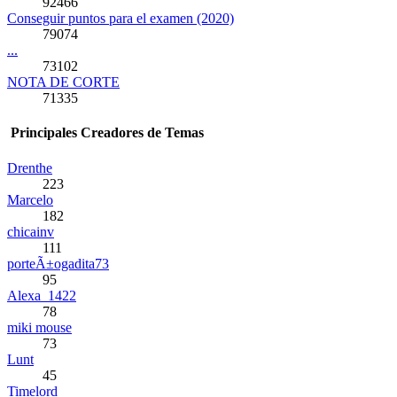
92466
Conseguir puntos para el examen (2020)
79074
...
73102
NOTA DE CORTE
71335
Principales Creadores de Temas
Drenthe
223
Marcelo
182
chicainv
111
porteÃ±ogadita73
95
Alexa_1422
78
miki mouse
73
Lunt
45
Timelord