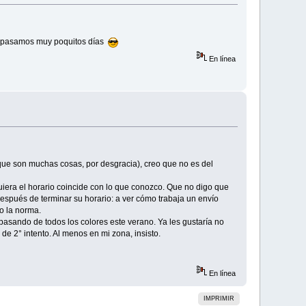
30° pasamos muy poquitos días
En línea
que son muchas cosas, por desgracia), creo que no es del
iquiera el horario coincide con lo que conozco. Que no digo que
espués de terminar su horario: a ver cómo trabaja un envío
o la norma.
 pasando de todos los colores este verano. Ya les gustaría no
 de 2° intento. Al menos en mi zona, insisto.
En línea
IMPRIMIR