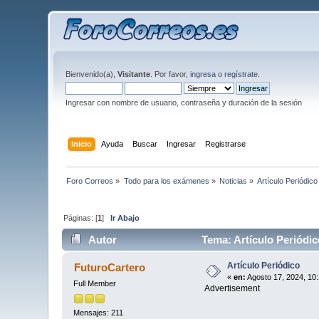
Bienvenido(a),
Visitante
. Por favor,
ingresa
o
regístrate
.
Ingresar con nombre de usuario, contraseña y duración de la sesión
Inicio
Ayuda
Buscar
Ingresar
Registrarse
Foro Correos
»
Todo para los exámenes
»
Noticias
»
Artículo Periódico
Páginas: [
1
]
Ir Abajo
Autor
Tema: Artículo Periódic
Artículo Periódico
FuturoCartero
«
en:
Agosto 17, 2024, 10
Full Member
Advertisement
Mensajes: 211