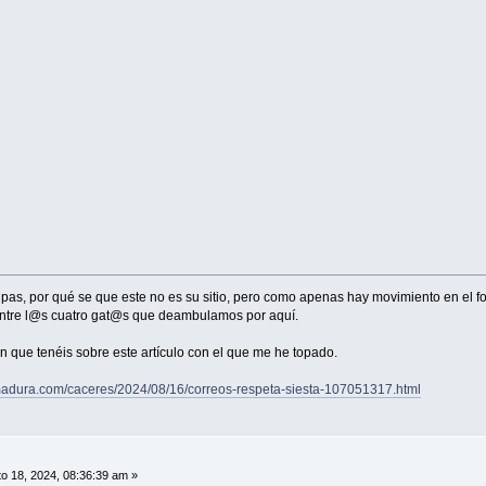
ulpas, por qué se que este no es su sitio, pero como apenas hay movimiento en el
 entre l@s cuatro gat@s que deambulamos por aquí.
n que tenéis sobre este artículo con el que me he topado.
emadura.com/caceres/2024/08/16/correos-respeta-siesta-107051317.html
o 18, 2024, 08:36:39 am »