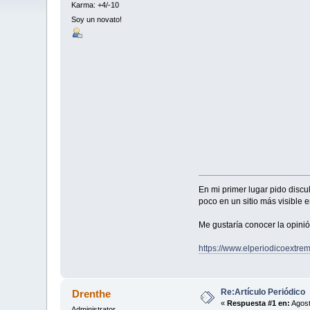
Karma: +4/-10
Soy un novato!
En mi primer lugar pido disc
poco en un sitio más visible
Me gustaría conocer la opinió
https://www.elperiodicoextr
Re:Artículo Periódico
Drenthe
«
Respuesta #1 en:
Agost
Administrator