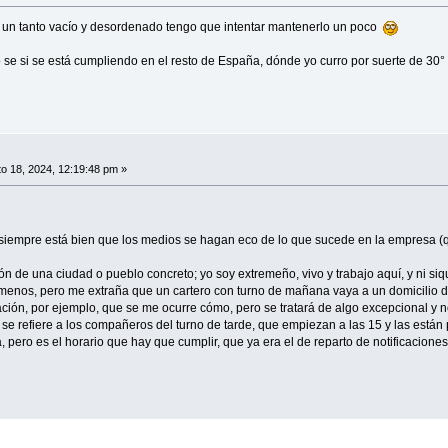
 un tanto vacío y desordenado tengo que intentar mantenerlo un poco
no se si se está cumpliendo en el resto de España, dónde yo curro por suerte de 
o 18, 2024, 12:19:48 pm »
ue siempre está bien que los medios se hagan eco de lo que sucede en la empresa (
ción de una ciudad o pueblo concreto; yo soy extremeño, vivo y trabajo aquí, y ni s
 menos, pero me extraña que un cartero con turno de mañana vaya a un domicilio d
ción, por ejemplo, que se me ocurre cómo, pero se tratará de algo excepcional y n
 se refiere a los compañeros del turno de tarde, que empiezan a las 15 y las están
a, pero es el horario que hay que cumplir, que ya era el de reparto de notificaciones