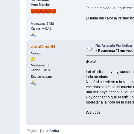
Hero Member
Te lo he movido, aunque este
El tema del calor la verdad 
Mensajes: 1480
Karma: +42/-8
Re:Artículo Periódico
JotaCecé84
«
Respuesta #2 en:
Agost
Novato
¡Hola!
Mensajes: 35
Karma: +0/-0
Leí el artículo ayer y, aunq
Soy un novato!
todo acertado.
No sé si se refiere a la situa
ese dato sea falso, ni mucho
una vez haya hecho la liquida
Doy por hecho que el artículo
molestar a la hora de la siest
¡Saludos!
Páginas: [
1
]
Ir Arriba