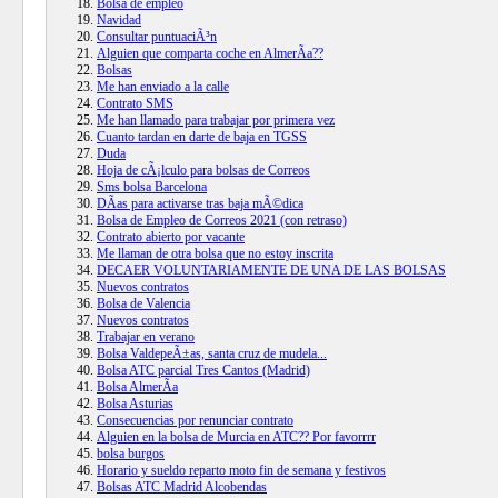
Bolsa de empleo
Navidad
Consultar puntuaciÃ³n
Alguien que comparta coche en AlmerÃ­a??
Bolsas
Me han enviado a la calle
Contrato SMS
Me han llamado para trabajar por primera vez
Cuanto tardan en darte de baja en TGSS
Duda
Hoja de cÃ¡lculo para bolsas de Correos
Sms bolsa Barcelona
DÃ­as para activarse tras baja mÃ©dica
Bolsa de Empleo de Correos 2021 (con retraso)
Contrato abierto por vacante
Me llaman de otra bolsa que no estoy inscrita
DECAER VOLUNTARIAMENTE DE UNA DE LAS BOLSAS
Nuevos contratos
Bolsa de Valencia
Nuevos contratos
Trabajar en verano
Bolsa ValdepeÃ±as, santa cruz de mudela...
Bolsa ATC parcial Tres Cantos (Madrid)
Bolsa AlmerÃ­a
Bolsa Asturias
Consecuencias por renunciar contrato
Alguien en la bolsa de Murcia en ATC?? Por favorrrr
bolsa burgos
Horario y sueldo reparto moto fin de semana y festivos
Bolsas ATC Madrid Alcobendas