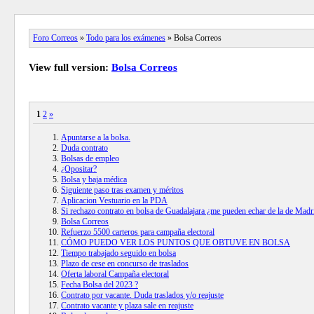
Foro Correos
»
Todo para los exámenes
» Bolsa Correos
View full version:
Bolsa Correos
1
2
»
Apuntarse a la bolsa.
Duda contrato
Bolsas de empleo
¿Opositar?
Bolsa y baja médica
Siguiente paso tras examen y méritos
Aplicacion Vestuario en la PDA
Si rechazo contrato en bolsa de Guadalajara ¿me pueden echar de la de Madr
Bolsa Correos
Refuerzo 5500 carteros para campaña electoral
CÓMO PUEDO VER LOS PUNTOS QUE OBTUVE EN BOLSA
Tiempo trabajado seguido en bolsa
Plazo de cese en concurso de traslados
Oferta laboral Campaña electoral
Fecha Bolsa del 2023 ?
Contrato por vacante. Duda traslados y/o reajuste
Contrato vacante y plaza sale en reajuste