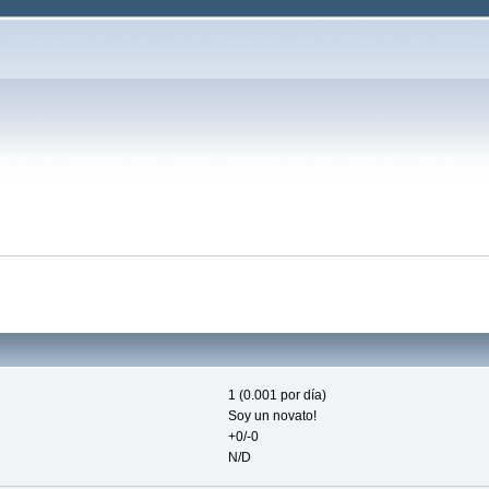
1 (0.001 por día)
Soy un novato!
+0/-0
N/D