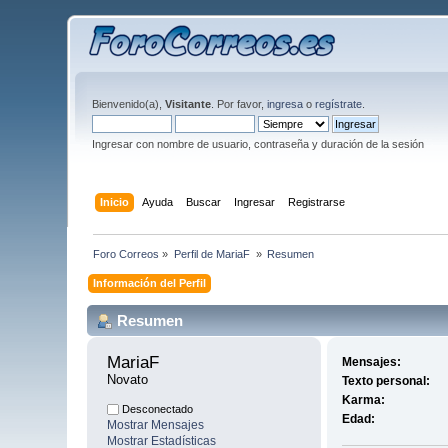
Bienvenido(a),
Visitante
. Por favor,
ingresa
o
regístrate
.
Ingresar con nombre de usuario, contraseña y duración de la sesión
Inicio
Ayuda
Buscar
Ingresar
Registrarse
Foro Correos
»
Perfil de MariaF 
»
Resumen
Información del Perfil
Resumen
MariaF 
Mensajes:
Novato
Texto personal:
Karma:
Desconectado
Edad:
Mostrar Mensajes
Mostrar Estadísticas