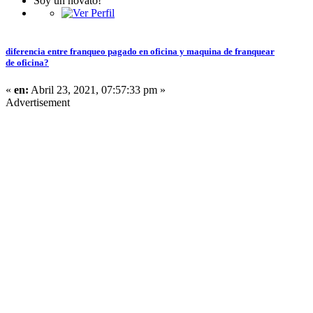
Soy un novato!
diferencia entre franqueo pagado en oficina y maquina de franquear
de oficina?
«
en:
Abril 23, 2021, 07:57:33 pm »
Advertisement