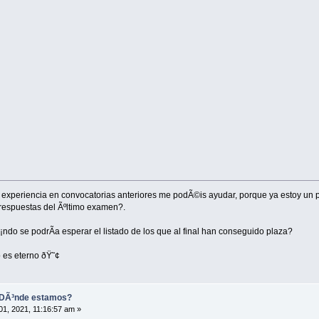
is experiencia en convocatorias anteriores me podÃ©is ayudar, porque ya estoy un 
 respuestas del Ãºltimo examen?.
ndo se podrÃ­a esperar el listado de los que al final han conseguido plaza?
 es eterno ðŸ˜¢
¿DÃ³nde estamos?
1, 2021, 11:16:57 am »