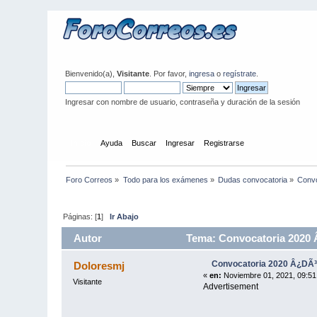
Bienvenido(a),
Visitante
. Por favor,
ingresa
o
regístrate
.
Ingresar con nombre de usuario, contraseña y duración de la sesión
Inicio
Ayuda
Buscar
Ingresar
Registrarse
Foro Correos
»
Todo para los exámenes
»
Dudas convocatoria
»
Conv
Páginas: [
1
]
Ir Abajo
Autor
Tema: Convocatoria 2020 
Convocatoria 2020 Â¿DÃ
Doloresmj
«
en:
Noviembre 01, 2021, 09:51
Visitante
Advertisement