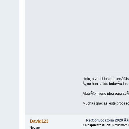
Hola, a ver si los que tenÃ©
Â¿no han salido todavÃ­a las
AlguiÃ©n tiene idea para cuÃ¡
Muchas gracias, este proceso
Re:Convocatoria 2020 Â
David123
«
Respuesta #1 en:
Noviembre 0
Novato