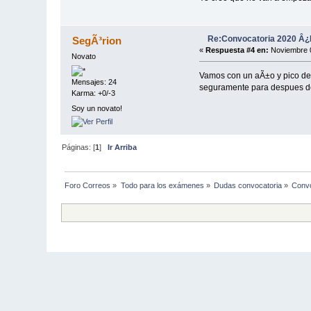
Re:Convocatoria 2020 Â
SegÃ³rion
«
Respuesta #4 en:
Noviembre 0
Novato
Vamos con un aÃ±o y pico de 
Mensajes: 24
seguramente para despues de
Karma: +0/-3
Soy un novato!
Páginas: [
1
]
Ir Arriba
Foro Correos
»
Todo para los exámenes
»
Dudas convocatoria
»
Conv