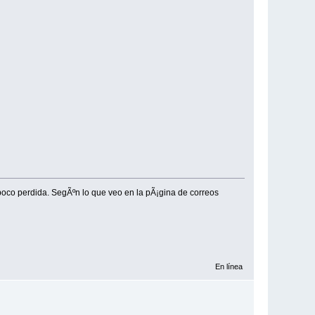
poco perdida. SegÃºn lo que veo en la pÃ¡gina de correos
En línea