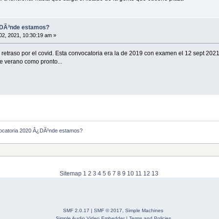
¿DÃ³nde estamos?
2, 2021, 10:30:19 am »
retraso por el covid. Esta convocatoria era la de 2019 con examen el 12 sept 202
 verano como pronto...
ocatoria 2020 Â¿DÃ³nde estamos? 
Sitemap
1
2
3
4
5
6
7
8
9
10
11
12
13
SMF 2.0.17
|
SMF © 2017
,
Simple Machines
Simple Audio Video Embedder
|
Terms and Policies