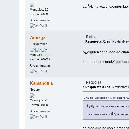
La Ãºltima vez el examen fue 
Mensajes: 12
Karma: +0/-0
Soy un novato!
Bolsa
Adnzgz
«
Respuesta #2 en:
Noviembre 0
Full Member
Â¿Alguien tiene idea de cuan
Mensajes: 202
Karma: +0/-20
La anterior se anulÃ³ por los
Soy un novato!
Re:Bolsa
Kamandula
«
Respuesta #3 en:
Noviembre 0
Novato
Cita de: Adnzgz en Noviembre 0
Mensajes: 25
Karma: +0/-0
Â¿Alguien tiene idea de cuando
Soy un novato!
La anterior se anulÃ³ por los p
Yo creo que no van a empezar 