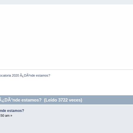
ocatoria 2020 Â¿DÃ³nde estamos? 
Â¿DÃ³nde estamos? (Leído 3722 veces)
³nde estamos?
:50 am »