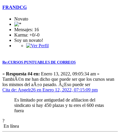
FRANDCG
Novato
Mensajes: 16
Karma: +0/-0
Soy un novato!
Re:CURSOS PUNTUABLES DE CORREOS
«
Respuesta #4 en:
Enero 13, 2022, 09:05:34 am »
TambiÃ©n me han dicho que puede ser que los cursos sean
los mismos del aÃ±o pasado. Â¿Eso puede ser
Cita de: Angelr26 en Enero 12, 2022, 07:15:09 pm
Es limitado por antiguedad de afiliacion del
sindicato si hay 450 plazas y tu eres el 600 estas
fuera
?
En línea