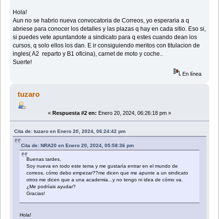
Hola!
Aun no se habrio nueva convocatoria de Correos, yo esperaria a q
abriese para conocer los detalles y las plazas q hay en cada sitio. Eso si,
si puedes vete apuntandote a sindicato para q estes cuando dean los
cursos, q solo ellos los dan. E ir consiguiendo meritos con titulacion de
ingles( A2 reparto y B1 oficina), carnet de moto y coche..
Suerte!
En línea
tuzaro
«
Respuesta #2 en:
Enero 20, 2024, 06:26:18 pm »
Cita de: tuzaro en Enero 20, 2024, 06:24:42 pm
Cita de: NRA20 en Enero 20, 2024, 05:58:36 pm
Buenas tardes,
Soy nueva en todo este tema y me gustaría entrar en el mundo de
correos, cómo debo empezar??me dicen que me apunte a un sindicato
otros me dicen que a una academia...y no tengo ni idea de cómo va.
¿Me podríais ayudar?
Gracias!
Hola!