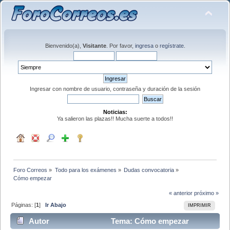
Bienvenido(a),
Visitante
. Por favor,
ingresa
o
regístrate
.
Ingresar con nombre de usuario, contraseña y duración de la sesión
Noticias:
Ya salieron las plazas!! Mucha suerte a todos!!
Foro Correos
»
Todo para los exámenes
»
Dudas convocatoria
»
Cómo empezar 
« anterior
próximo »
Páginas: [
1
]
Ir Abajo
IMPRIMIR
Autor
Tema: Cómo empezar