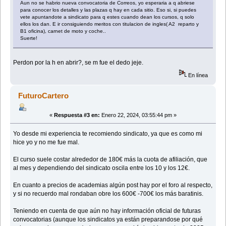
Aun no se habrio nueva convocatoria de Correos, yo esperaria a q abriese
para conocer los detalles y las plazas q hay en cada sitio. Eso si, si puedes
vete apuntandote a sindicato para q estes cuando dean los cursos, q solo
ellos los dan. E ir consiguiendo meritos con titulacion de ingles( A2 reparto y
B1 oficina), carnet de moto y coche..
Suerte!
Perdon por la h en abrir?, se m fue el dedo jeje.
En línea
FuturoCartero
«
Respuesta #3 en:
Enero 22, 2024, 03:55:44 pm »
Yo desde mi experiencia te recomiendo sindicato, ya que es como mi
hice yo y no me fue mal.
El curso suele costar alrededor de 180€ más la cuota de afiliación, que
al mes y dependiendo del sindicato oscila entre los 10 y los 12€.
En cuanto a precios de academias algún post hay por el foro al respecto,
y si no recuerdo mal rondaban obre los 600€ -700€ los más baratinis.
Teniendo en cuenta de que aún no hay información oficial de futuras
convocatorias (aunque los sindicatos ya están preparandose por qué