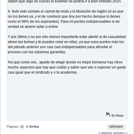
saben que algo se cuece) el examen se podría ir a bien entrado 2025.
A todo esto súmale el carnet de moto y la titulación de inglés (si es que
no los tienes ya, y el de conducir que doy por hecho denque lo tienes
como el 99% de los aspirantes). Para mí puntos indispensables si de
verdad se quiere optar a entrar.
Y por último y no por ello menos importante estar atento si de casualidad
abren las bolsas y te puedes colar en ellas, ya que esos puntos más los
del párrafo anterior son casi casi indispensables para afrontar el
proceso con las máximas garantías.
Así que como ves, aparte de elegir donde es mejor formarse hay otros
mucho aspectos que hay que cuidar y saber que van a suponer un gasto
casi igual que el sindicato y o la academia.
En línea
Páginas: [
1
]
Ir Arriba
IMPRIMIR
« anterior
próximo »