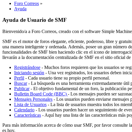
Foro Correos
»
Ayuda
Ayuda de Usuario de SMF
Bienvenido/a a Foro Correos, creado con el software Simple Machi
SMF es el motor de foros elegante, eficiente, poderoso, libre y gratui
una manera inteligente y ordenada. Además, posee un gran número de 
funcionalidades de SMF bien haciendo clic en el icono de interrogació
llevarán a la documentación centralizada de SMF en el sitio oficial d
Registrándose
- Muchos foros requieren que los usuarios se reg
Iniciando sesión
- Una vez registrados, los usuarios deben inicia
Perfil
- Cada usuario tiene su propio perfil personal.
Buscar
- La búsqueda es una herramienta extremadamente útil p
Publicar
- El objetivo fundamental de un foro, la publicación pe
Bulletin Board Code (BBC)
- Los mensajes pueden ser sazon
Mensajes Personales
- Los usuarios pueden enviarse mensajes pe
Lista de Usuarios
- La lista de usuarios muestra todos los miem
Calendario
- Los usuarios pueden hacer un seguimiento de even
Características
- Aquí hay una lista de las características más 
Para más información acerca de cómo usar SMF, por favor consulte l
es hoy.