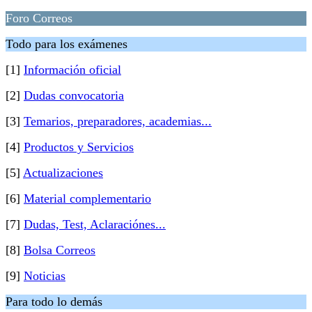
Foro Correos
Todo para los exámenes
[1]
Información oficial
[2]
Dudas convocatoria
[3]
Temarios, preparadores, academias...
[4]
Productos y Servicios
[5]
Actualizaciones
[6]
Material complementario
[7]
Dudas, Test, Aclaraciónes...
[8]
Bolsa Correos
[9]
Noticias
Para todo lo demás