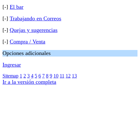
[-]
El bar
[-]
Trabajando en Correos
[-]
Quejas y sugerencias
[-]
Compra / Venta
Opciones adicionales
Ingresar
Sitemap
1
2
3
4
5
6
7
8
9
10
11
12
13
Ir a la versión completa