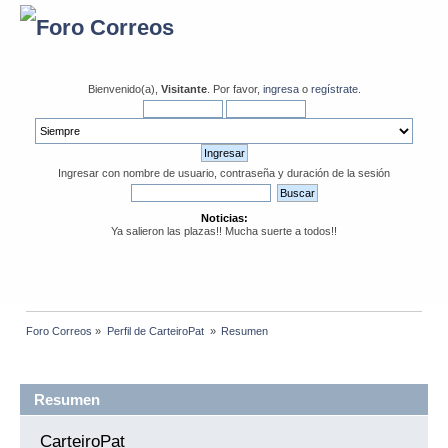
Bienvenido(a),
Visitante
. Por favor,
ingresa
o
regístrate
.
Ingresar con nombre de usuario, contraseña y duración de la sesión
Noticias:
Ya salieron las plazas!! Mucha suerte a todos!!
Foro Correos
»
Perfil de CarteiroPat 
»
Resumen
Información del Perfil
Resumen
CarteiroPat 