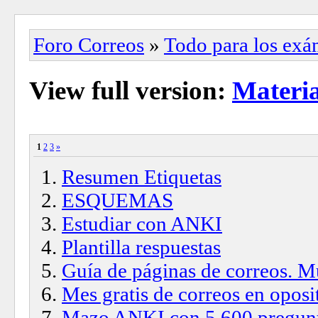
Foro Correos
»
Todo para los ex
View full version:
Materi
1
2
3
»
Resumen Etiquetas
ESQUEMAS
Estudiar con ANKI
Plantilla respuestas
Guía de páginas de correos. M
Mes gratis de correos en oposi
Mazo ANKI con 5.600 pregunta