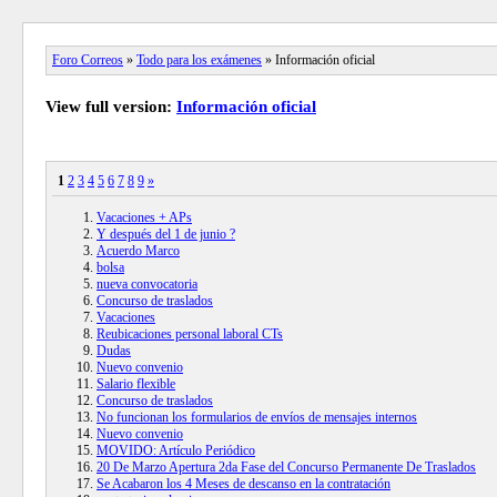
Foro Correos
»
Todo para los exámenes
» Información oficial
View full version:
Información oficial
1
2
3
4
5
6
7
8
9
»
Vacaciones + APs
Y después del 1 de junio ?
Acuerdo Marco
bolsa
nueva convocatoria
Concurso de traslados
Vacaciones
Reubicaciones personal laboral CTs
Dudas
Nuevo convenio
Salario flexible
Concurso de traslados
No funcionan los formularios de envíos de mensajes internos
Nuevo convenio
MOVIDO: Artículo Periódico
20 De Marzo Apertura 2da Fase del Concurso Permanente De Traslados
Se Acabaron los 4 Meses de descanso en la contratación