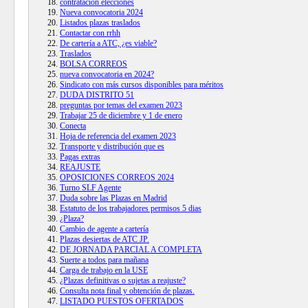
contratacion elecciones
Nueva convocatoria 2024
Listados plazas traslados
Contactar con rrhh
De cartería a ATC, ¿es viable?
Traslados
BOLSA CORREOS
nueva convocatoria en 2024?
Sindicato con más cursos disponibles para méritos
DUDA DISTRITO 51
preguntas por temas del examen 2023
Trabajar 25 de diciembre y 1 de enero
Conecta
Hoja de referencia del examen 2023
Transporte y distribución que es
Pagas extras
REAJUSTE
OPOSICIONES CORREOS 2024
Turno SLF Agente
Duda sobre las Plazas en Madrid
Estatuto de los trabajadores permisos 5 dias
¿Plaza?
Cambio de agente a cartería
Plazas desiertas de ATC JP.
DE JORNADA PARCIAL A COMPLETA
Suerte a todos para mañana
Carga de trabajo en la USE
¿Plazas definitivas o sujetas a reajuste?
Consulta nota final y obtención de plazas.
LISTADO PUESTOS OFERTADOS