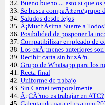
Bueno bueno.... esto si que os
Se busca compaÃ±ero/grupo d
Saludos desde lejos
Â¡MuchÃ­sima Suerte a Todos
Posibilidad de posponer la in
Compatibilizar empleado de c
Los exÃ¡menes anteriores son
Recibir carta sin buzÃ³n.
Grupo de Whatsapp para los n
Recta final
Uniforme de trabajo
Sin Carnet temporalmente
Â¿CÃ³mo es trabajar en ATC?
Calentando para el examen 20