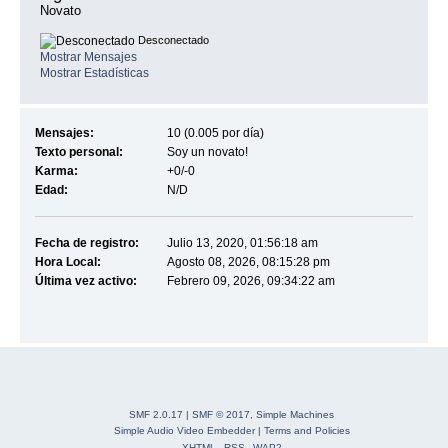
Novato
Desconectado
Mostrar Mensajes
Mostrar Estadísticas
Mensajes:
10 (0.005 por día)
Texto personal:
Soy un novato!
Karma:
+0/-0
Edad:
N/D
Fecha de registro:
Julio 13, 2020, 01:56:18 am
Hora Local:
Agosto 08, 2026, 08:15:28 pm
Última vez activo:
Febrero 09, 2026, 09:34:22 am
SMF 2.0.17
|
SMF © 2017
,
Simple Machines
Simple Audio Video Embedder
|
Terms and Policies
XHTML
RSS
WAP2