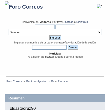
Bienvenido(a),
Visitante
. Por favor,
ingresa
o
regístrate
.
Ingresar con nombre de usuario, contraseña y duración de la sesión
Noticias:
Ya salieron las plazas!! Mucha suerte a todos!!
Foro Correos
»
Perfil de olgastacruz90 
»
Resumen
Información del Perfil
Resumen
olgastacruz90 