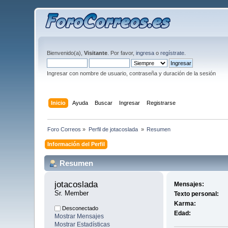
Bienvenido(a),
Visitante
. Por favor,
ingresa
o
regístrate
.
Ingresar con nombre de usuario, contraseña y duración de la sesión
Inicio
Ayuda
Buscar
Ingresar
Registrarse
Foro Correos
»
Perfil de jotacoslada 
»
Resumen
Información del Perfil
Resumen
jotacoslada 
Mensajes:
Sr. Member
Texto personal:
Karma:
Desconectado
Edad:
Mostrar Mensajes
Mostrar Estadísticas