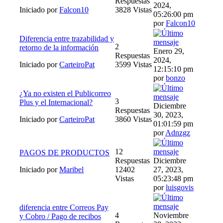
Respuestas
2024,
Iniciado por
Falcon10
3828 Vistas
05:26:00 pm
por
Falcon10
Diferencia entre trazabilidad y
2
retorno de la información
Enero 29,
Respuestas
2024,
Iniciado por
CarteiroPat
3599 Vistas
12:15:10 pm
por
bonzo
¿Ya no existen el Publicorreo
3
Plus y el Internacional?
Diciembre
Respuestas
30, 2023,
Iniciado por
CarteiroPat
3860 Vistas
01:01:59 pm
por
Adnzgz
12
PAGOS DE PRODUCTOS
Respuestas
Diciembre
Iniciado por
Maribel
12402
27, 2023,
Vistas
05:23:48 pm
por
luisgovis
diferencia entre Correos Pay
4
Noviembre
y Cobro / Pago de recibos