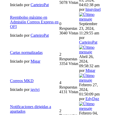
03, 2024,
5078 Vistas
Iniciado por
CarteiroPat
04:02:38 pm
por
hisgviisel
Reembolso máximo en
Admisión Correos Express en
0
Septiembre
OFI
Respuestas
23, 2024,
3040 Vistas
11:29:55 am
Iniciado por
CarteiroPat
por
CarteiroPat
Cartas normalizadas
2
Abril 26,
Respuestas
Iniciado por
Migar
2024,
3354 Vistas
09:58:32 am
por
Migar
Correos MKD
4
Febrero 27,
Respuestas
Iniciado por
javivi
2024,
4131 Vistas
01:50:09 pm
por
EdyDgz
Notificaciones dirigidas a
2
apartados
Febrero 04,