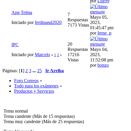
por
Luz99
App Telma
7
Mayo 05,
Respuestas
Iniciado por
ferdinand2020
2023,
7173 Vistas
01:45:47 pm
por
Irene_p
20
IPC
Respuestas
Mayo 04,
Iniciado por
Marcelo
17216
2023,
«
1
2
»
Vistas
11:52:08 pm
por
bonzo
Páginas: [
1
]
2
3
...
25
Ir Arriba
Foro Correos
»
Todo para los exámenes
»
Productos y Servicios
Tema normal
Tema candente (Más de 15 respuestas)
Tema muy candente (Más de 25 respuestas)