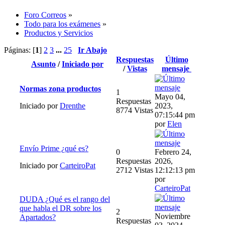
Foro Correos
»
Todo para los exámenes
»
Productos y Servicios
Páginas: [
1
]
2
3
...
25
Ir Abajo
Respuestas
Último
Asunto
/
Iniciado por
/
Vistas
mensaje
Normas zona productos
1
Mayo 04,
Respuestas
Iniciado por
Drenthe
2023,
8774 Vistas
07:15:44 pm
por
Elen
Envío Prime ¿qué es?
0
Febrero 24,
Respuestas
2026,
Iniciado por
CarteiroPat
2712 Vistas
12:12:13 pm
por
CarteiroPat
DUDA ¿Qué es el rango del
que habla el DR sobre los
2
Noviembre
Apartados?
Respuestas