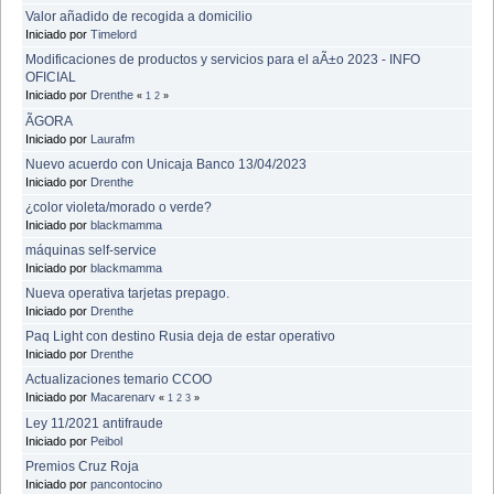
Valor añadido de recogida a domicilio
Iniciado por
Timelord
Modificaciones de productos y servicios para el aÃ±o 2023 - INFO
OFICIAL
Iniciado por
Drenthe
«
1
2
»
ÃGORA
Iniciado por
Laurafm
Nuevo acuerdo con Unicaja Banco 13/04/2023
Iniciado por
Drenthe
¿color violeta/morado o verde?
Iniciado por
blackmamma
máquinas self-service
Iniciado por
blackmamma
Nueva operativa tarjetas prepago.
Iniciado por
Drenthe
Paq Light con destino Rusia deja de estar operativo
Iniciado por
Drenthe
Actualizaciones temario CCOO
Iniciado por
Macarenarv
«
1
2
3
»
Ley 11/2021 antifraude
Iniciado por
Peibol
Premios Cruz Roja
Iniciado por
pancontocino