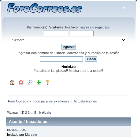
Bienvenido(a),
Visitante
. Por favor,
ingresa
o
regístrate
.
Ingresar con nombre de usuario, contraseña y duración de la sesión
Noticias:
Ya salieron las plazas!! Mucha suerte a todos!!
Foro Correos
»
Todo para los exámenes
»
Actualizaciones 
Páginas: [
1
]
2
3
...
5
Ir Abajo
Asunto
/
Iniciado por
novedades
Iniciado por
Marcelo