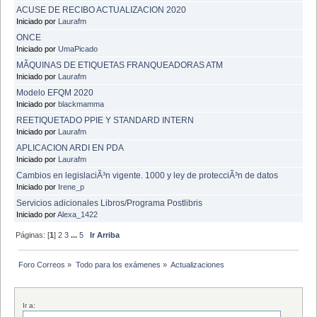
ACUSE DE RECIBO ACTUALIZACION 2020
Iniciado por
Laurafm
ONCE
Iniciado por
UmaPicado
MÃQUINAS DE ETIQUETAS FRANQUEADORAS ATM
Iniciado por
Laurafm
Modelo EFQM 2020
Iniciado por
blackmamma
REETIQUETADO PPIE Y STANDARD INTERN
Iniciado por
Laurafm
APLICACION ARDI EN PDA
Iniciado por
Laurafm
Cambios en legislaciÃ³n vigente. 1000 y ley de protecciÃ³n de datos
Iniciado por
Irene_p
Servicios adicionales Libros/Programa Postlibris
Iniciado por
Alexa_1422
Páginas: [
1
]
2
3
...
5
Ir Arriba
Foro Correos
»
Todo para los exámenes
»
Actualizaciones 
Ir a: