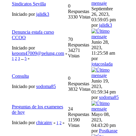
Sindicatos Sevilla
0
Septiembre
Respuestas
Iniciado por
jalidk3
26, 2023,
3330 Vistas
03:59:05 pm
por
jalidk3
Denuncia estafa curso
CCOO
70
Junio 28,
Respuestas
2023,
Iniciado por
34271
11:25:58 am
kepom47009@pelung.com
«
Vistas
por
1
2
3
...
5
»
jotacoslada
Consulta
0
Junio 19,
Respuestas
Iniciado por
sodoma85
2023,
3832 Vistas
01:59:34 pm
por
sodoma85
Preguntas de los examenes
24
de hoy
Respuestas
Mayo 08,
11590
2023,
Iniciado por
chicainv
«
1
2
»
Vistas
04:43:20 pm
por
Postkasse