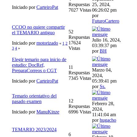
Respuestas
25, 2024,
Iniciado por
CarteiroPat
7027 Vistas
06:26:02 pm
por
FuturoCartero
CCOO no quiere compartir
52
el TEMARIO antiguo
Respuestas
Julio 16, 2024,
17624
Iniciado por
motorizado
«
1
2
03:39:37 pm
Vistas
3
4
»
por
BH
Elegir temario para inicio de
estudio: DocRef,
11
Marzo 04,
PreparaCorreos o CGT
Respuestas
2024,
7345 Vistas
Iniciado por
CarteiroPat
05:39:41 pm
por
Ss.
Temario orientativo del
12
pasado examen
Febrero 28,
Respuestas
2024,
Iniciado por
ManuKinze
6996 Vistas
11:41:04 am
por
hugacho
TEMARIO 2023/2024
6