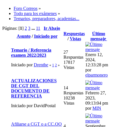
Foro Correos
»
Todo para los exámenes
»
Temarios, preparadores, academias...
Páginas: [
1
]
2
3
...
11
Ir Abajo
Respuestas
Último
Asunto
/
Iniciado por
/
Vistas
mensaje
Temario / Referencia
27
Enero 12,
examen 2022/2023
Respuestas
2024,
17817
Iniciado por
Drenthe
12:33:28 pm
«
1
2
»
Vistas
por
elparmonero
ACTUALIZACIONES
DE CGT DEL
14
DOCUMENTO DE
Respuestas
Febrero 27,
REFERENCIA
10238
2023,
Vistas
09:13:04 pm
Iniciado por DavidPostal
por
MIN
Afiliarse a CGT o a CC.OO
4
Septiembre