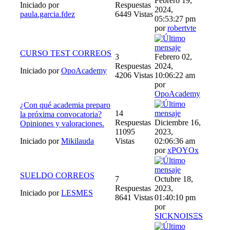
Febrero 19,
Iniciado por
Respuestas
2024,
paula.garcia.fdez
6449 Vistas
05:53:27 pm
por
robertvte
CURSO TEST CORREOS
3
Febrero 02,
Respuestas
2024,
Iniciado por
OpoAcademy
4206 Vistas
10:06:22 am
por
OpoAcademy
¿Con qué academia preparo
14
la próxima convocatoria?
Respuestas
Diciembre 16,
Opiniones y valoraciones.
11095
2023,
Iniciado por
Mikilauda
Vistas
02:06:36 am
por
xPOYOx
SUELDO CORREOS
7
Octubre 18,
Respuestas
2023,
Iniciado por
LESMES
8641 Vistas
01:40:10 pm
por
SICKNOISΞS