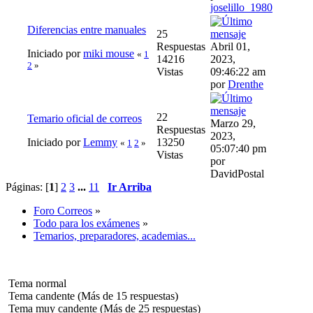
joselillo_1980
Diferencias entre manuales
25
Respuestas
Abril 01,
Iniciado por
miki mouse
«
1
14216
2023,
2
»
Vistas
09:46:22 am
por
Drenthe
22
Temario oficial de correos
Marzo 29,
Respuestas
2023,
Iniciado por
Lemmy
13250
«
1
2
»
05:07:40 pm
Vistas
por
DavidPostal
Páginas: [
1
]
2
3
...
11
Ir Arriba
Foro Correos
»
Todo para los exámenes
»
Temarios, preparadores, academias...
Tema normal
Tema candente (Más de 15 respuestas)
Tema muy candente (Más de 25 respuestas)