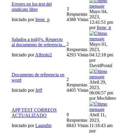
Errores en los test del
3
sindicato libre
Mayo 04,
Respuestas
2023,
Iniciado por
Irene_p
4388 Vistas
12:41:51 pm
por
Irene_p
Saludos a tod@s. Respecto
2
Mayo 01,
al documento de referencia...
Respuestas
2023,
Iniciado por
Alfredo2
4293 Vistas
04:12:18 pm
por
DavidPostal
Documento de referencia en
2
word
Abril 29,
Respuestas
2023,
Iniciado por
Jeff
4405 Vistas
06:06:57 pm
por Mochilero
APP TEST CORREOS
9
Abril 11,
ACTUALIZADO
Respuestas
2023,
Iniciado por
Laurafm
8843 Vistas
11:18:43 am
por