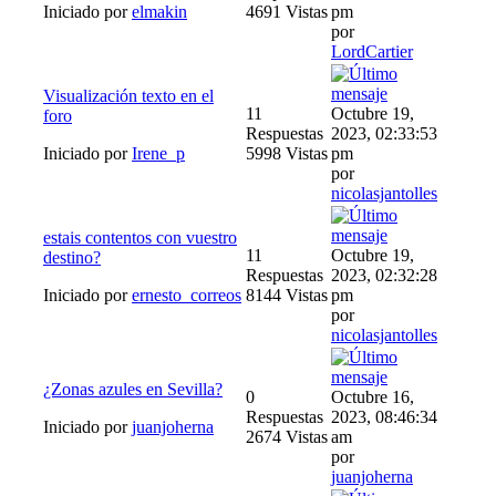
Iniciado por
elmakin
4691 Vistas
pm
por
LordCartier
Visualización texto en el
11
Octubre 19,
foro
Respuestas
2023, 02:33:53
Iniciado por
Irene_p
5998 Vistas
pm
por
nicolasjantolles
estais contentos con vuestro
11
Octubre 19,
destino?
Respuestas
2023, 02:32:28
Iniciado por
ernesto_correos
8144 Vistas
pm
por
nicolasjantolles
¿Zonas azules en Sevilla?
0
Octubre 16,
Respuestas
2023, 08:46:34
Iniciado por
juanjoherna
2674 Vistas
am
por
juanjoherna