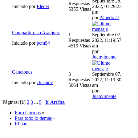
Septiembre 28,
Respuestas
Iniciado por
Eleder
2022, 01:29:23
5355 Vistas
pm
por
Alberto27
Compartir piso Aranjuez
1
Septiembre 07,
Respuestas
2022, 11:19:57
Iniciado por
pcm94
4519 Vistas
am
por
Juanvimente
Canciones
3
Septiembre 07,
Respuestas
2022, 11:19:30
Iniciado por
chicainv
5064 Vistas
am
por
Juanvimente
Páginas: [
1
]
2
3
...
5
Ir Arriba
Foro Correos
»
Para todo lo demás
»
El bar