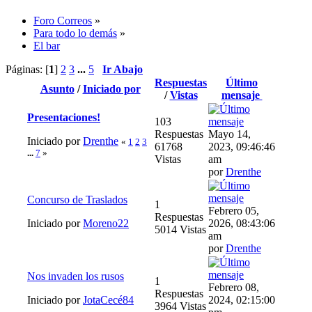
Foro Correos
»
Para todo lo demás
»
El bar
Páginas: [
1
]
2
3
...
5
Ir Abajo
Respuestas
Último
Asunto
/
Iniciado por
/
Vistas
mensaje
Presentaciones!
103
Respuestas
Mayo 14,
Iniciado por
Drenthe
«
1
2
3
61768
2023, 09:46:46
...
7
»
Vistas
am
por
Drenthe
Concurso de Traslados
1
Febrero 05,
Respuestas
Iniciado por
Moreno22
2026, 08:43:06
5014 Vistas
am
por
Drenthe
Nos invaden los rusos
1
Febrero 08,
Respuestas
Iniciado por
JotaCecé84
2024, 02:15:00
3964 Vistas