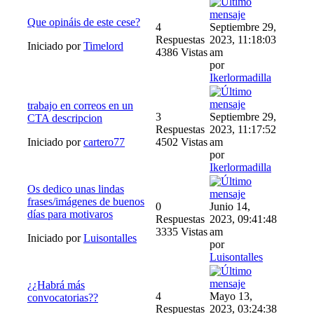
Que opináis de este cese?
4
Septiembre 29,
Respuestas
2023, 11:18:03
Iniciado por
Timelord
4386 Vistas
am
por
Ikerlormadilla
trabajo en correos en un
3
Septiembre 29,
CTA descripcion
Respuestas
2023, 11:17:52
Iniciado por
cartero77
4502 Vistas
am
por
Ikerlormadilla
Os dedico unas lindas
frases/imágenes de buenos
0
Junio 14,
días para motivaros
Respuestas
2023, 09:41:48
3335 Vistas
am
Iniciado por
Luisontalles
por
Luisontalles
¿¿Habrá más
4
Mayo 13,
convocatorias??
Respuestas
2023, 03:24:38