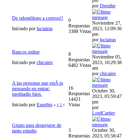
pm
por
Drenthe
De odontólogo a correos!!
0
Noviembre 27,
Respuestas
Iniciado por
luciairas
2023, 12:09:36
3388 Vistas
pm
por
luciairas
Bancos online
8
Noviembre 05,
Respuestas
Iniciado por
chicainv
2023, 10:29:38
6482 Vistas
am
por
chicainv
A las personas que estÃ¡is
16
pensando en entrar:
Octubre 30,
Respuestas
meditadlo bien.
2023, 05:59:47
14421
pm
Iniciado por
Eusebio
Vistas
«
1
2
»
por
LordCartier
Grupo para despejarse de
3
Octubre 30,
tanto estudio
Respuestas
2023, 05:58:47