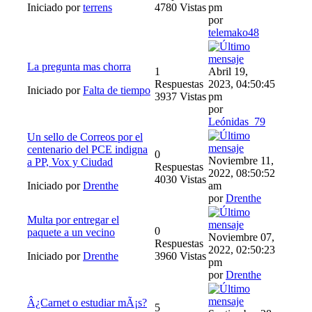
Iniciado por
terrens
4780 Vistas
pm
por
telemako48
La pregunta mas chorra
1
Abril 19,
Respuestas
2023, 04:50:45
Iniciado por
Falta de tiempo
3937 Vistas
pm
por
Leónidas_79
Un sello de Correos por el
centenario del PCE indigna
0
Noviembre 11,
a PP, Vox y Ciudad
Respuestas
2022, 08:50:52
4030 Vistas
Iniciado por
Drenthe
am
por
Drenthe
Multa por entregar el
0
paquete a un vecino
Noviembre 07,
Respuestas
2022, 02:50:23
Iniciado por
Drenthe
3960 Vistas
pm
por
Drenthe
Â¿Carnet o estudiar mÃ¡s?
5