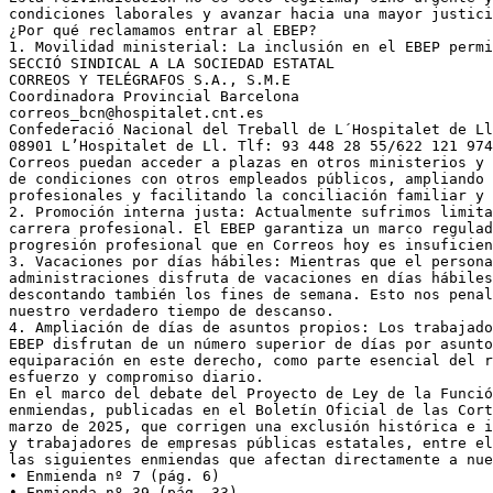
condiciones laborales y avanzar hacia una mayor justici
¿Por qué reclamamos entrar al EBEP?
1. Movilidad ministerial: La inclusión en el EBEP permi
SECCIÓ SINDICAL A LA SOCIEDAD ESTATAL
CORREOS Y TELÉGRAFOS S.A., S.M.E
Coordinadora Provincial Barcelona
correos_bcn@hospitalet.cnt.es
Confederació Nacional del Treball de L´Hospitalet de Ll
08901 L’Hospitalet de Ll. Tlf: 93 448 28 55/622 121 974
Correos puedan acceder a plazas en otros ministerios y 
de condiciones con otros empleados públicos, ampliando 
profesionales y facilitando la conciliación familiar y 
2. Promoción interna justa: Actualmente sufrimos limita
carrera profesional. El EBEP garantiza un marco regulad
progresión profesional que en Correos hoy es insuficien
3. Vacaciones por días hábiles: Mientras que el persona
administraciones disfruta de vacaciones en días hábiles
descontando también los fines de semana. Esto nos penal
nuestro verdadero tiempo de descanso.
4. Ampliación de días de asuntos propios: Los trabajado
EBEP disfrutan de un número superior de días por asunto
equiparación en este derecho, como parte esencial del r
esfuerzo y compromiso diario.
En el marco del debate del Proyecto de Ley de la Funció
enmiendas, publicadas en el Boletín Oficial de las Cort
marzo de 2025, que corrigen una exclusión histórica e i
y trabajadores de empresas públicas estatales, entre el
las siguientes enmiendas que afectan directamente a nue
• Enmienda nº 7 (pág. 6)
• Enmienda nº 39 (pág. 33)