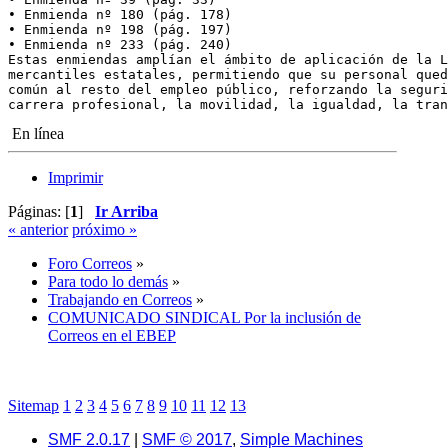
• Enmienda nº 180 (pág. 178)
• Enmienda nº 198 (pág. 197)
• Enmienda nº 233 (pág. 240)
Estas enmiendas amplían el ámbito de aplicación de la L
mercantiles estatales, permitiendo que su personal qued
común al resto del empleo público, reforzando la seguri
carrera profesional, la movilidad, la igualdad, la tran
En línea
Imprimir
Páginas: [
1
]
Ir Arriba
« anterior
próximo »
Foro Correos
»
Para todo lo demás
»
Trabajando en Correos
»
COMUNICADO SINDICAL Por la inclusión de
Correos en el EBEP
Sitemap
1
2
3
4
5
6
7
8
9
10
11
12
13
SMF 2.0.17
|
SMF © 2017
,
Simple Machines