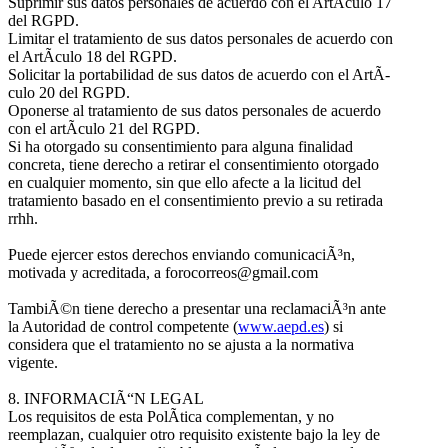
Suprimir sus datos personales de acuerdo con el ArtÃ­culo 17
del RGPD.
Limitar el tratamiento de sus datos personales de acuerdo con
el ArtÃ­culo 18 del RGPD.
Solicitar la portabilidad de sus datos de acuerdo con el ArtÃ­
culo 20 del RGPD.
Oponerse al tratamiento de sus datos personales de acuerdo
con el artÃ­culo 21 del RGPD.
Si ha otorgado su consentimiento para alguna finalidad
concreta, tiene derecho a retirar el consentimiento otorgado
en cualquier momento, sin que ello afecte a la licitud del
tratamiento basado en el consentimiento previo a su retirada
rrhh.
Puede ejercer estos derechos enviando comunicaciÃ³n,
motivada y acreditada, a forocorreos@gmail.com
TambiÃ©n tiene derecho a presentar una reclamaciÃ³n ante
la Autoridad de control competente (
www.aepd.es
) si
considera que el tratamiento no se ajusta a la normativa
vigente.
8. INFORMACIÃ“N LEGAL
Los requisitos de esta PolÃ­tica complementan, y no
reemplazan, cualquier otro requisito existente bajo la ley de