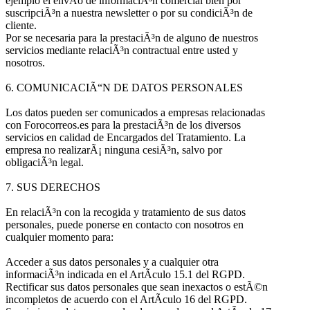
ejemplo el envÃ­o de informaciÃ³n comercial bien por
suscripciÃ³n a nuestra newsletter o por su condiciÃ³n de
cliente.
Por se necesaria para la prestaciÃ³n de alguno de nuestros
servicios mediante relaciÃ³n contractual entre usted y
nosotros.
6. COMUNICACIÃ“N DE DATOS PERSONALES
Los datos pueden ser comunicados a empresas relacionadas
con Forocorreos.es para la prestaciÃ³n de los diversos
servicios en calidad de Encargados del Tratamiento. La
empresa no realizarÃ¡ ninguna cesiÃ³n, salvo por
obligaciÃ³n legal.
7. SUS DERECHOS
En relaciÃ³n con la recogida y tratamiento de sus datos
personales, puede ponerse en contacto con nosotros en
cualquier momento para:
Acceder a sus datos personales y a cualquier otra
informaciÃ³n indicada en el ArtÃ­culo 15.1 del RGPD.
Rectificar sus datos personales que sean inexactos o estÃ©n
incompletos de acuerdo con el ArtÃ­culo 16 del RGPD.