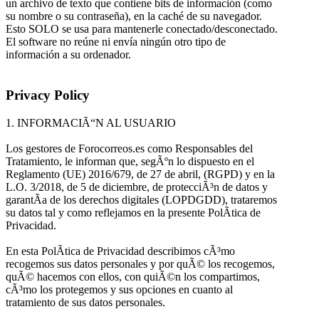
un archivo de texto que contiene bits de información (como
su nombre o su contraseña), en la caché de su navegador.
Esto SOLO se usa para mantenerle conectado/desconectado.
El software no reúne ni envía ningún otro tipo de
información a su ordenador.
Privacy Policy
1. INFORMACIÃ“N AL USUARIO
Los gestores de Forocorreos.es como Responsables del
Tratamiento, le informan que, segÃºn lo dispuesto en el
Reglamento (UE) 2016/679, de 27 de abril, (RGPD) y en la
L.O. 3/2018, de 5 de diciembre, de protecciÃ³n de datos y
garantÃ­a de los derechos digitales (LOPDGDD), trataremos
su datos tal y como reflejamos en la presente PolÃ­tica de
Privacidad.
En esta PolÃ­tica de Privacidad describimos cÃ³mo
recogemos sus datos personales y por quÃ© los recogemos,
quÃ© hacemos con ellos, con quiÃ©n los compartimos,
cÃ³mo los protegemos y sus opciones en cuanto al
tratamiento de sus datos personales.