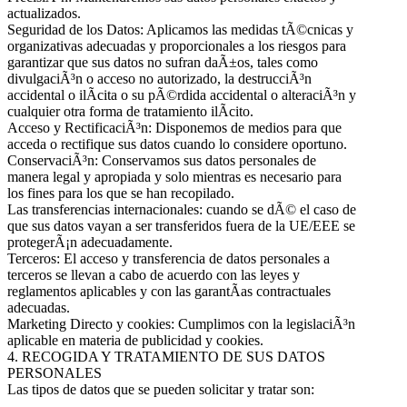
actualizados.
Seguridad de los Datos: Aplicamos las medidas tÃ©cnicas y
organizativas adecuadas y proporcionales a los riesgos para
garantizar que sus datos no sufran daÃ±os, tales como
divulgaciÃ³n o acceso no autorizado, la destrucciÃ³n
accidental o ilÃ­cita o su pÃ©rdida accidental o alteraciÃ³n y
cualquier otra forma de tratamiento ilÃ­cito.
Acceso y RectificaciÃ³n: Disponemos de medios para que
acceda o rectifique sus datos cuando lo considere oportuno.
ConservaciÃ³n: Conservamos sus datos personales de
manera legal y apropiada y solo mientras es necesario para
los fines para los que se han recopilado.
Las transferencias internacionales: cuando se dÃ© el caso de
que sus datos vayan a ser transferidos fuera de la UE/EEE se
protegerÃ¡n adecuadamente.
Terceros: El acceso y transferencia de datos personales a
terceros se llevan a cabo de acuerdo con las leyes y
reglamentos aplicables y con las garantÃ­as contractuales
adecuadas.
Marketing Directo y cookies: Cumplimos con la legislaciÃ³n
aplicable en materia de publicidad y cookies.
4. RECOGIDA Y TRATAMIENTO DE SUS DATOS
PERSONALES
Las tipos de datos que se pueden solicitar y tratar son: