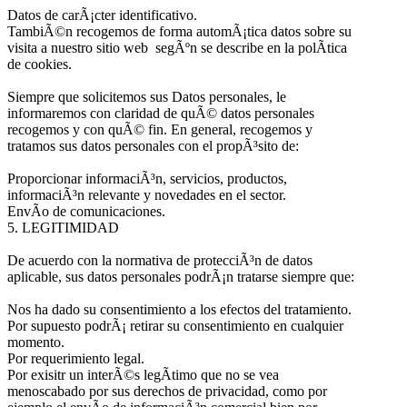
Datos de carÃ¡cter identificativo.
TambiÃ©n recogemos de forma automÃ¡tica datos sobre su
visita a nuestro sitio web segÃºn se describe en la polÃ­tica
de cookies.
Siempre que solicitemos sus Datos personales, le
informaremos con claridad de quÃ© datos personales
recogemos y con quÃ© fin. En general, recogemos y
tratamos sus datos personales con el propÃ³sito de:
Proporcionar informaciÃ³n, servicios, productos,
informaciÃ³n relevante y novedades en el sector.
EnvÃ­o de comunicaciones.
5. LEGITIMIDAD
De acuerdo con la normativa de protecciÃ³n de datos
aplicable, sus datos personales podrÃ¡n tratarse siempre que:
Nos ha dado su consentimiento a los efectos del tratamiento.
Por supuesto podrÃ¡ retirar su consentimiento en cualquier
momento.
Por requerimiento legal.
Por exisitr un interÃ©s legÃ­timo que no se vea
menoscabado por sus derechos de privacidad, como por