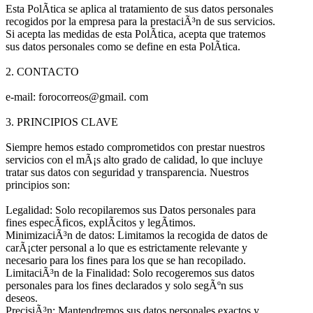
Esta PolÃ­tica se aplica al tratamiento de sus datos personales
recogidos por la empresa para la prestaciÃ³n de sus servicios.
Si acepta las medidas de esta PolÃ­tica, acepta que tratemos
sus datos personales como se define en esta PolÃ­tica.
2. CONTACTO
e-mail: forocorreos@gmail. com
3. PRINCIPIOS CLAVE
Siempre hemos estado comprometidos con prestar nuestros
servicios con el mÃ¡s alto grado de calidad, lo que incluye
tratar sus datos con seguridad y transparencia. Nuestros
principios son:
Legalidad: Solo recopilaremos sus Datos personales para
fines especÃ­ficos, explÃ­citos y legÃ­timos.
MinimizaciÃ³n de datos: Limitamos la recogida de datos de
carÃ¡cter personal a lo que es estrictamente relevante y
necesario para los fines para los que se han recopilado.
LimitaciÃ³n de la Finalidad: Solo recogeremos sus datos
personales para los fines declarados y solo segÃºn sus
deseos.
PrecisiÃ³n: Mantendremos sus datos personales exactos y