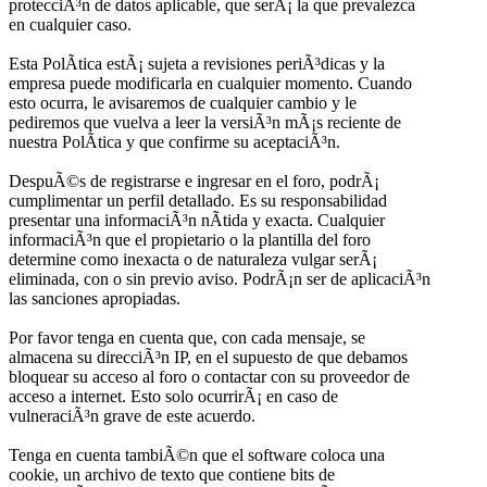
protecciÃ³n de datos aplicable, que serÃ¡ la que prevalezca
en cualquier caso.
Esta PolÃ­tica estÃ¡ sujeta a revisiones periÃ³dicas y la
empresa puede modificarla en cualquier momento. Cuando
esto ocurra, le avisaremos de cualquier cambio y le
pediremos que vuelva a leer la versiÃ³n mÃ¡s reciente de
nuestra PolÃ­tica y que confirme su aceptaciÃ³n.
DespuÃ©s de registrarse e ingresar en el foro, podrÃ¡
cumplimentar un perfil detallado. Es su responsabilidad
presentar una informaciÃ³n nÃ­tida y exacta. Cualquier
informaciÃ³n que el propietario o la plantilla del foro
determine como inexacta o de naturaleza vulgar serÃ¡
eliminada, con o sin previo aviso. PodrÃ¡n ser de aplicaciÃ³n
las sanciones apropiadas.
Por favor tenga en cuenta que, con cada mensaje, se
almacena su direcciÃ³n IP, en el supuesto de que debamos
bloquear su acceso al foro o contactar con su proveedor de
acceso a internet. Esto solo ocurrirÃ¡ en caso de
vulneraciÃ³n grave de este acuerdo.
Tenga en cuenta tambiÃ©n que el software coloca una
cookie, un archivo de texto que contiene bits de