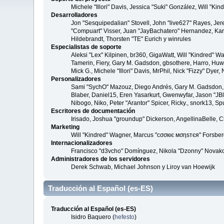
Michele "Illori" Davis, Jessica "Suki" González, Will 
Desarrolladores
Jon "Sesquipedalian" Stovell, John "live627" Rayes, Je
"Compuart" Visser, Juan "JayBachatero" Hernandez, Kar
Hildebrandt, Thorsten "TE" Eurich y winrules
Especialistas de soporte
Aleksi "Lex" Kilpinen, br360, GigaWatt, Will "Kindred" W
Tamerin, Fiery, Gary M. Gadsdon, gbsothere, Harro, Huw, 
Mick G., Michele "Illori" Davis, MrPhil, Nick "Fizzy" Dy
Personalizadores
Sami "SychO" Mazouz, Diego Andrés, Gary M. Gadsdon, 
Blaber, Daniel15, Eren Yasarkurt, Gwenwyfar, Jason "JB
Nibogo, Niko, Peter "Arantor" Spicer, Ricky., snork13, S
Escritores de documentación
Irisado, Joshua "groundup" Dickerson, AngellinaBelle, 
Marketing
Will "Kindred" Wagner, Marcus "cσσкιє мσηѕтєя" Forsberg
Internacionalizadores
Francisco "d3vcho" Domínguez, Nikola "Dzonny" Novako
Administradores de los servidores
Derek Schwab, Michael Johnson y Liroy van Hoewijk
Traducción al Español (es-ES)
Traducción al Español (es-ES)
Isidro Baquero (
hefesto
)