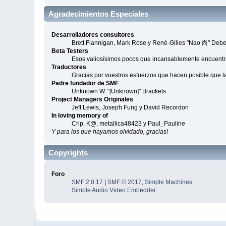
Agradecimientos Especiales
Desarrolladores consultores
Brett Flannigan, Mark Rose y René-Gilles "Nao 尚" Debe
Beta Testers
Esos valiosísimos pocos que incansablemente encuentran
Traductores
Gracias por vuestros esfuerzos que hacen posible que 
Padre fundador de SMF
Unknown W. "[Unknown]" Brackets
Project Managers Originales
Jeff Lewis, Joseph Fung y David Recordon
In loving memory of
Crip, K@, metallica48423 y Paul_Pauline
Y para los que hayamos olvidado, gracias!
Copyrights
Foro
SMF 2.0.17
|
SMF © 2017
,
Simple Machines
Simple Audio Video Embedder