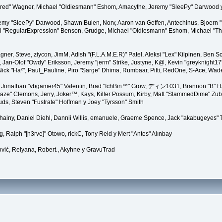
"Kindred" Wagner, Michael "Oldiesmann" Eshom, Amacythe, Jeremy "SleePy" Darwood y
remy "SleePy" Darwood, Shawn Bulen, Norv, Aaron van Geffen, Antechinus, Bjoern 
l "RegularExpression" Benson, Grudge, Michael "Oldiesmann" Eshom, Michael "Than
agner, Steve, ziycon, JimM, Adish "(F.L.A.M.E.R)" Patel, Aleksi "Lex" Kilpinen, Ben
Jan-Olof "Owdy" Eriksson, Jeremy "jerm" Strike, Justyne, K@, Kevin "greyknight17" Ho
er, Nick "Ha²", Paul_Pauline, Piro "Sarge" Dhima, Rumbaar, Pitti, RedOne, S-Ace, W
Jonathan "vbgamer45" Valentin, Brad "IchBin™" Grow, ディン1031, Brannon "B" Hal
laze" Clemons, Jerry, Joker™, Kays, Killer Possum, Kirby, Matt "SlammedDime" Zu
puds, Steven "Fustrate" Hoffman y Joey "Tyrsson" Smith
Chainy, Daniel Diehl, Dannii Willis, emanuele, Graeme Spence, Jack "akabugeyes" 
, Ralph "[n3rve]" Otowo, rickC, Tony Reid y Mert "Antes" Alınbay
vić, Relyana, Robert., Akyhne y GravuTrad